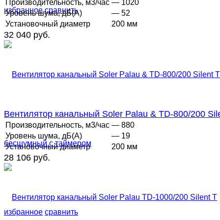
Производительность, м3/час
— 1020
избранное
сравнить
Уровень шума, дБ(А)
— 52
Установочный диаметр
200 мм
32 040 руб.
Вентилятор канальный Soler Palau & TD-800/200 Silen
Производительность, м3/час
— 880
Уровень шума, дБ(А)
— 19
Установочный диаметр
200 мм
28 106 руб.
избранное
сравнить