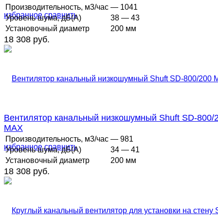
Производительность, м3/час
— 1041
избранное
сравнить
Уровень шума, дБ(А)
38 — 43
Установочный диаметр
200 мм
18 308 руб.
Вентилятор канальный низкошумный Shuft SD-800/
MAX
Производительность, м3/час
— 981
избранное
сравнить
Уровень шума, дБ(А)
34 — 41
Установочный диаметр
200 мм
18 308 руб.