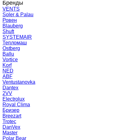
Бренды
VENTS
Soler & Palau
Ровен
Blauberg
Shuft
SYSTEMAIR
Тепломаш
Ostberg
Ballu
Vortice
Korf
NED
ABF
Ventustanovka
Dantex
2VV
Electrolux
Royal Clima
Бризер
Breezart
Trotec
DanVex
Master
Polar Bear