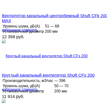
Вентилятор канальный центробежный Shuft CFk 20
MAX
Уровень шума, дБ(А)
51 — 68
избранное
сравнить
Установочный диаметр
200 мм
12 358 руб.
Круглый канальный вентилятор Shuft CFs 200
Производительность, м3/час
— 396
Уровень шума, дБ(А)
50 — 70
избранное
сравнить
Установочный диаметр
200 мм
11 914 руб.