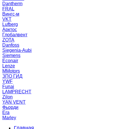
Dantherm
FRAL
Вингс-м
VKT
Lufberg
Арктос
Глобалвент
ZOTA
Danfoss
Siegenia-Aubi
Siemens
Econair
Lenze
MMotors
ЗПО ГИД
YWF
Funai
LAMPRECHT
Zilon
YAN VENT
Фьорди
Era
Marley
Главная