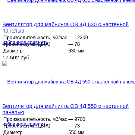
Вентилятор для майнинга ОВ 4Д 630 с настенной
панелью
Производительность, м3/час
— 12200
избранное
сравнить
Уровень шума, дБ(А)
— 78
Диаметр
630 мм
17 502 руб.
Вентилятор для майнинга ОВ 4Д 550 с настенной
панелью
Производительность, м3/час
— 9700
избранное
сравнить
Уровень шума, дБ(А)
— 73
Диаметр
550 мм