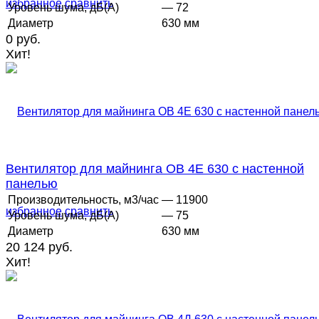
избранное
сравнить
Уровень шума, дБ(А)
— 72
Диаметр
630 мм
0 руб.
Хит!
Вентилятор для майнинга ОВ 4Е 630 с настенной
панелью
Производительность, м3/час
— 11900
избранное
сравнить
Уровень шума, дБ(А)
— 75
Диаметр
630 мм
20 124 руб.
Хит!