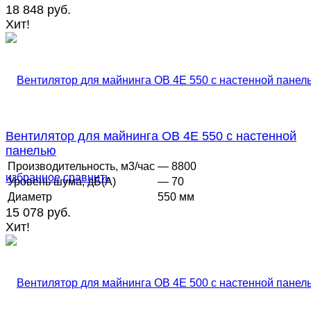
18 848 руб.
Хит!
Вентилятор для майнинга ОВ 4Е 550 с настенной
панелью
Производительность, м3/час
— 8800
избранное
сравнить
Уровень шума, дБ(А)
— 70
Диаметр
550 мм
15 078 руб.
Хит!