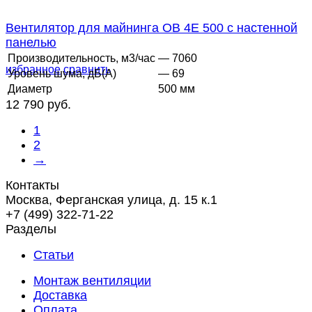
Вентилятор для майнинга ОВ 4Е 500 с настенной
панелью
Производительность, м3/час
— 7060
избранное
сравнить
Уровень шума, дБ(А)
— 69
Диаметр
500 мм
12 790 руб.
1
2
→
Контакты
Москва, Ферганская улица, д. 15 к.1
+7 (499) 322-71-22
Разделы
Статьи
Монтаж вентиляции
Доставка
Оплата