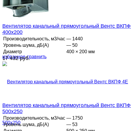
избранное
сравнить
Вентилятор канальный прямоугольный Вентс ВКПФ
400х200
Производительность, м3/час
— 1440
Уровень шума, дБ(А)
— 50
Диаметр
400 × 200 мм
избранное
сравнить
17 432 руб.
Вентилятор канальный прямоугольный Вентс ВКПФ
500х250
Производительность, м3/час
— 1750
Уровень шума, дБ(А)
— 53
Диаметр
500 × 250 мм