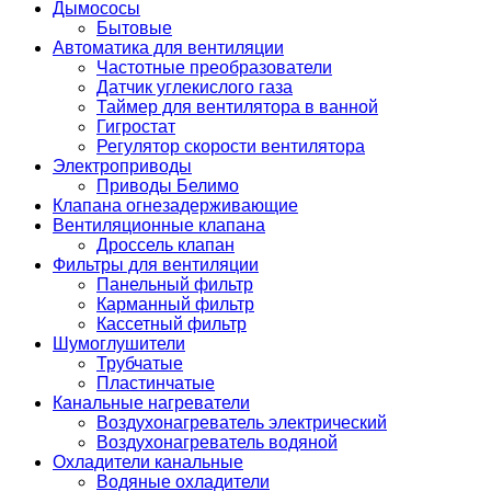
Дымососы
Бытовые
Автоматика для вентиляции
Частотные преобразователи
Датчик углекислого газа
Таймер для вентилятора в ванной
Гигростат
Регулятор скорости вентилятора
Электроприводы
Приводы Белимо
Клапана огнезадерживающие
Вентиляционные клапана
Дроссель клапан
Фильтры для вентиляции
Панельный фильтр
Карманный фильтр
Кассетный фильтр
Шумоглушители
Трубчатые
Пластинчатые
Канальные нагреватели
Воздухонагреватель электрический
Воздухонагреватель водяной
Охладители канальные
Водяные охладители