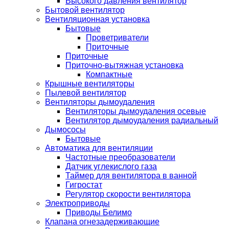
Высокого давления вентилятор
Бытовой вентилятор
Вентиляционная установка
Бытовые
Проветриватели
Приточные
Приточные
Приточно-вытяжная установка
Компактные
Крышные вентиляторы
Пылевой вентилятор
Вентиляторы дымоудаления
Вентиляторы дымоудаления осевые
Вентилятор дымоудаления радиальный
Дымососы
Бытовые
Автоматика для вентиляции
Частотные преобразователи
Датчик углекислого газа
Таймер для вентилятора в ванной
Гигростат
Регулятор скорости вентилятора
Электроприводы
Приводы Белимо
Клапана огнезадерживающие