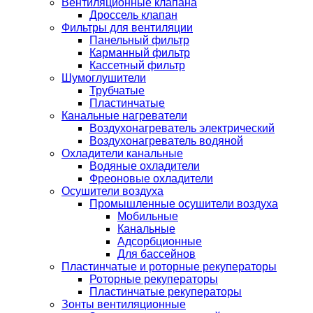
Вентиляционные клапана
Дроссель клапан
Фильтры для вентиляции
Панельный фильтр
Карманный фильтр
Кассетный фильтр
Шумоглушители
Трубчатые
Пластинчатые
Канальные нагреватели
Воздухонагреватель электрический
Воздухонагреватель водяной
Охладители канальные
Водяные охладители
Фреоновые охладители
Осушители воздуха
Промышленные осушители воздуха
Мобильные
Канальные
Адсорбционные
Для бассейнов
Пластинчатые и роторные рекуператоры
Роторные рекуператоры
Пластинчатые рекуператоры
Зонты вентиляционные