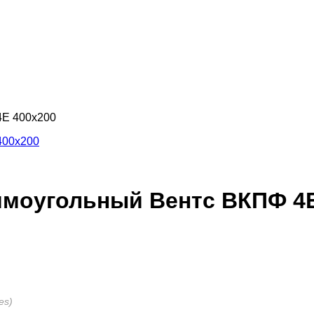
4Е 400х200
ямоугольный Вентс ВКПФ 4Е
es