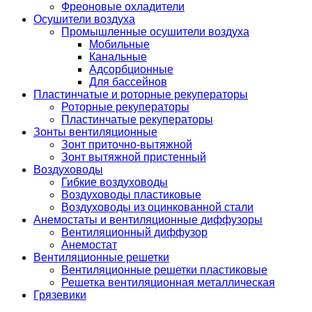
Фреоновые охладители
Осушители воздуха
Промышленные осушители воздуха
Мобильные
Канальные
Адсорбционные
Для бассейнов
Пластинчатые и роторные рекуператоры
Роторные рекуператоры
Пластинчатые рекуператоры
Зонты вентиляционные
Зонт приточно-вытяжной
Зонт вытяжной пристенный
Воздуховоды
Гибкие воздуховоды
Воздуховоды пластиковые
Воздуховоды из оцинкованной стали
Анемостаты и вентиляционные диффузоры
Вентиляционный диффузор
Анемостат
Вентиляционные решетки
Вентиляционные решетки пластиковые
Решетка вентиляционная металлическая
Грязевики