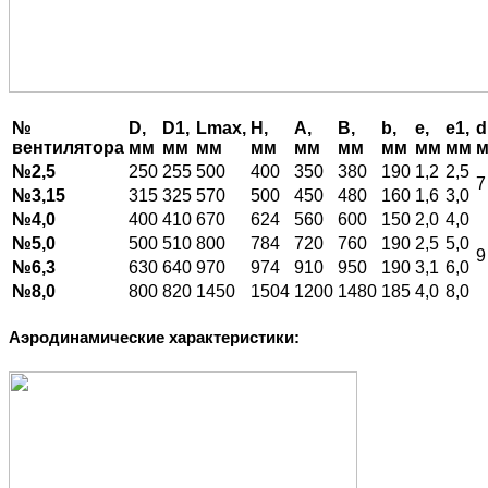
№
D,
D1,
Lmax,
H,
A,
B,
b,
e,
e1,
d
вентилятора
мм
мм
мм
мм
мм
мм
мм
мм
мм
№2,5
250
255
500
400
350
380
190
1,2
2,5
7
№3,15
315
325
570
500
450
480
160
1,6
3,0
№4,0
400
410
670
624
560
600
150
2,0
4,0
№5,0
500
510
800
784
720
760
190
2,5
5,0
9
№6,3
630
640
970
974
910
950
190
3,1
6,0
№8,0
800
820
1450
1504
1200
1480
185
4,0
8,0
Аэродинамические характеристики: