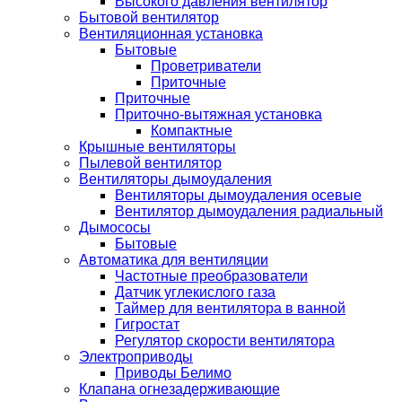
Высокого давления вентилятор
Бытовой вентилятор
Вентиляционная установка
Бытовые
Проветриватели
Приточные
Приточные
Приточно-вытяжная установка
Компактные
Крышные вентиляторы
Пылевой вентилятор
Вентиляторы дымоудаления
Вентиляторы дымоудаления осевые
Вентилятор дымоудаления радиальный
Дымососы
Бытовые
Автоматика для вентиляции
Частотные преобразователи
Датчик углекислого газа
Таймер для вентилятора в ванной
Гигростат
Регулятор скорости вентилятора
Электроприводы
Приводы Белимо
Клапана огнезадерживающие