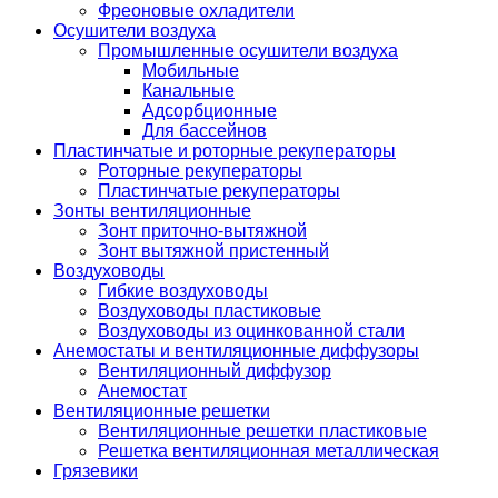
Фреоновые охладители
Осушители воздуха
Промышленные осушители воздуха
Мобильные
Канальные
Адсорбционные
Для бассейнов
Пластинчатые и роторные рекуператоры
Роторные рекуператоры
Пластинчатые рекуператоры
Зонты вентиляционные
Зонт приточно-вытяжной
Зонт вытяжной пристенный
Воздуховоды
Гибкие воздуховоды
Воздуховоды пластиковые
Воздуховоды из оцинкованной стали
Анемостаты и вентиляционные диффузоры
Вентиляционный диффузор
Анемостат
Вентиляционные решетки
Вентиляционные решетки пластиковые
Решетка вентиляционная металлическая
Грязевики