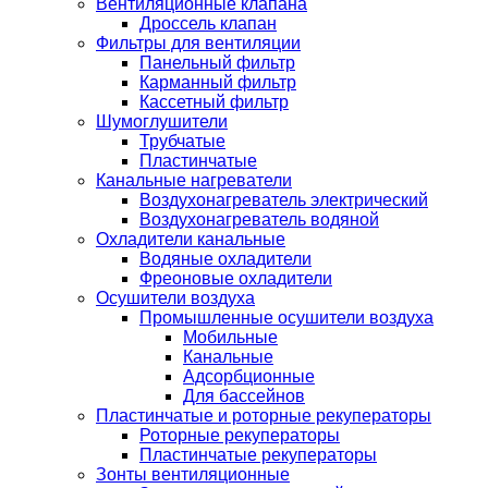
Вентиляционные клапана
Дроссель клапан
Фильтры для вентиляции
Панельный фильтр
Карманный фильтр
Кассетный фильтр
Шумоглушители
Трубчатые
Пластинчатые
Канальные нагреватели
Воздухонагреватель электрический
Воздухонагреватель водяной
Охладители канальные
Водяные охладители
Фреоновые охладители
Осушители воздуха
Промышленные осушители воздуха
Мобильные
Канальные
Адсорбционные
Для бассейнов
Пластинчатые и роторные рекуператоры
Роторные рекуператоры
Пластинчатые рекуператоры
Зонты вентиляционные