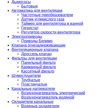
Дымососы
Бытовые
Автоматика для вентиляции
Частотные преобразователи
Датчик углекислого газа
Таймер для вентилятора в ванной
Гигростат
Регулятор скорости вентилятора
Электроприводы
Приводы Белимо
Клапана огнезадерживающие
Вентиляционные клапана
Дроссель клапан
Фильтры для вентиляции
Панельный фильтр
Карманный фильтр
Кассетный фильтр
Шумоглушители
Трубчатые
Пластинчатые
Канальные нагреватели
Воздухонагреватель электрический
Воздухонагреватель водяной
Охладители канальные
Водяные охладители