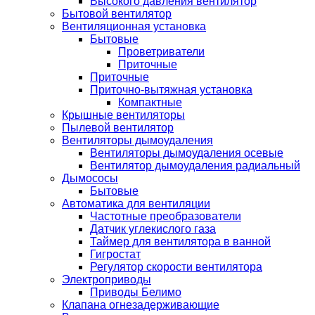
Высокого давления вентилятор
Бытовой вентилятор
Вентиляционная установка
Бытовые
Проветриватели
Приточные
Приточные
Приточно-вытяжная установка
Компактные
Крышные вентиляторы
Пылевой вентилятор
Вентиляторы дымоудаления
Вентиляторы дымоудаления осевые
Вентилятор дымоудаления радиальный
Дымососы
Бытовые
Автоматика для вентиляции
Частотные преобразователи
Датчик углекислого газа
Таймер для вентилятора в ванной
Гигростат
Регулятор скорости вентилятора
Электроприводы
Приводы Белимо
Клапана огнезадерживающие