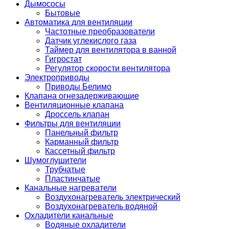
Дымососы
Бытовые
Автоматика для вентиляции
Частотные преобразователи
Датчик углекислого газа
Таймер для вентилятора в ванной
Гигростат
Регулятор скорости вентилятора
Электроприводы
Приводы Белимо
Клапана огнезадерживающие
Вентиляционные клапана
Дроссель клапан
Фильтры для вентиляции
Панельный фильтр
Карманный фильтр
Кассетный фильтр
Шумоглушители
Трубчатые
Пластинчатые
Канальные нагреватели
Воздухонагреватель электрический
Воздухонагреватель водяной
Охладители канальные
Водяные охладители