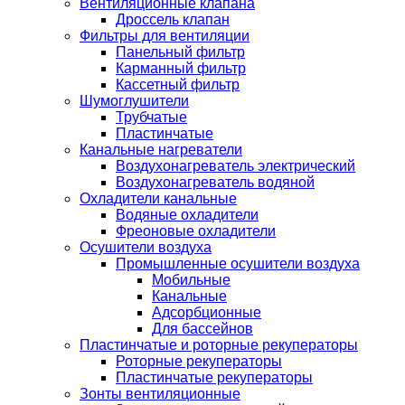
Вентиляционные клапана
Дроссель клапан
Фильтры для вентиляции
Панельный фильтр
Карманный фильтр
Кассетный фильтр
Шумоглушители
Трубчатые
Пластинчатые
Канальные нагреватели
Воздухонагреватель электрический
Воздухонагреватель водяной
Охладители канальные
Водяные охладители
Фреоновые охладители
Осушители воздуха
Промышленные осушители воздуха
Мобильные
Канальные
Адсорбционные
Для бассейнов
Пластинчатые и роторные рекуператоры
Роторные рекуператоры
Пластинчатые рекуператоры
Зонты вентиляционные