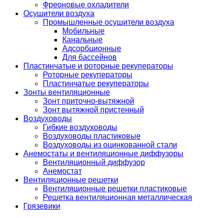
Фреоновые охладители
Осушители воздуха
Промышленные осушители воздуха
Мобильные
Канальные
Адсорбционные
Для бассейнов
Пластинчатые и роторные рекуператоры
Роторные рекуператоры
Пластинчатые рекуператоры
Зонты вентиляционные
Зонт приточно-вытяжной
Зонт вытяжной пристенный
Воздуховоды
Гибкие воздуховоды
Воздуховоды пластиковые
Воздуховоды из оцинкованной стали
Анемостаты и вентиляционные диффузоры
Вентиляционный диффузор
Анемостат
Вентиляционные решетки
Вентиляционные решетки пластиковые
Решетка вентиляционная металлическая
Грязевики