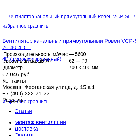
избранное
сравнить
Вентилятор канальный прямоугольный Ровен VCP
70-40-4D ...
Производительность, м3/час
— 5600
Уровень шума, дБ(А)
62 — 79
Диаметр
700 × 400 мм
67 046 руб.
Контакты
Москва, Ферганская улица, д. 15 к.1
+7 (499) 322-71-22
Разделы
избранное
сравнить
Статьи
Монтаж вентиляции
Доставка
Оплата