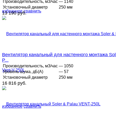
Производительность, м3/час
— 1140
Установочный диаметр
250 мм
избранное
сравнить
13 190 руб.
Вентилятор канальный для настенного монтажа Sol
P...
Производительность, м3/час
— 1050
Уровень шума, дБ(А)
— 57
Установочный диаметр
250 мм
16 816 руб.
избранное
сравнить