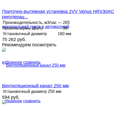
Приточно-вытяжная установка 2VV Venus HRV30AC
рекуперац...
Производительность, м3/час
— 265
Уровень шума, дБ(А)
— 39
Установочный диаметр
160 мм
75 262 руб.
Рекомендуем посмотреть
избранное
сравнить
Вентиляционный канал 250 мм
Установочный диаметр
250 мм
594 руб.
избранное
сравнить