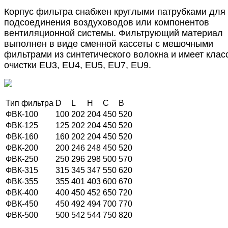
Корпус фильтра снабжен круглыми патрубками для
подсоединения воздуховодов или компонентов
вентиляционной системы. Фильтрующий материал
выполнен в виде сменной кассеты с мешочными
фильтрами из синтетического волокна и имеет клас
очистки EU3, EU4, EU5, EU7, EU9.
Тип фильтра
D
L
H
C
B
ФВК-100
100
202
204
450
520
ФВК-125
125
202
204
450
520
ФВК-160
160
202
204
450
520
ФВК-200
200
246
248
450
520
ФВК-250
250
296
298
500
570
ФВК-315
315
345
347
550
620
ФВК-355
355
401
403
600
670
ФВК-400
400
450
452
650
720
ФВК-450
450
492
494
700
770
ФВК-500
500
542
544
750
820