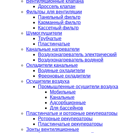
Вентиляционные клапана
Дроссель клапан
Фильтры для вентиляции
Панельный фильтр
Карманный фильтр
Кассетный фильтр
Шумоглушители
Трубчатые
Пластинчатые
Канальные нагреватели
Воздухонагреватель электрический
Воздухонагреватель водяной
Охладители канальные
Водяные охладители
Фреоновые охладители
Осушители воздуха
Промышленные осушители воздуха
Мобильные
Канальные
Адсорбционные
Для бассейнов
Пластинчатые и роторные рекуператоры
Роторные рекуператоры
Пластинчатые рекуператоры
Зонты вентиляционные