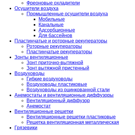
Фреоновые охладители
Осушители воздуха
Промышленные осушители воздуха
Мобильные
Канальные
Адсорбционные
Для бассейнов
Пластинчатые и роторные рекуператоры
Роторные рекуператоры
Пластинчатые рекуператоры
Зонты вентиляционные
Зонт приточно-вытяжной
Зонт вытяжной пристенный
Воздуховоды
Гибкие воздуховоды
Воздуховоды пластиковые
Воздуховоды из оцинкованной стали
Анемостаты и вентиляционные диффузоры
Вентиляционный диффузор
Анемостат
Вентиляционные решетки
Вентиляционные решетки пластиковые
Решетка вентиляционная металлическая
Грязевики