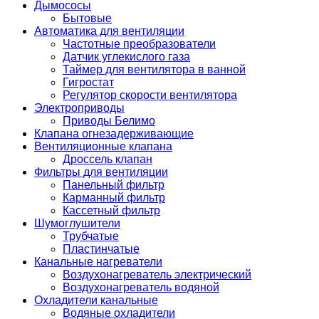
Дымососы
Бытовые
Автоматика для вентиляции
Частотные преобразователи
Датчик углекислого газа
Таймер для вентилятора в ванной
Гигростат
Регулятор скорости вентилятора
Электроприводы
Приводы Белимо
Клапана огнезадерживающие
Вентиляционные клапана
Дроссель клапан
Фильтры для вентиляции
Панельный фильтр
Карманный фильтр
Кассетный фильтр
Шумоглушители
Трубчатые
Пластинчатые
Канальные нагреватели
Воздухонагреватель электрический
Воздухонагреватель водяной
Охладители канальные
Водяные охладители