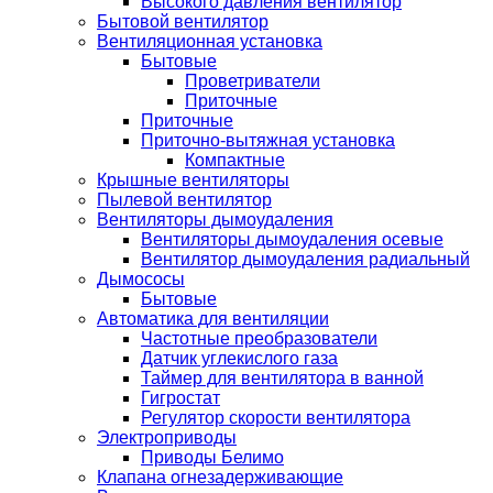
Высокого давления вентилятор
Бытовой вентилятор
Вентиляционная установка
Бытовые
Проветриватели
Приточные
Приточные
Приточно-вытяжная установка
Компактные
Крышные вентиляторы
Пылевой вентилятор
Вентиляторы дымоудаления
Вентиляторы дымоудаления осевые
Вентилятор дымоудаления радиальный
Дымососы
Бытовые
Автоматика для вентиляции
Частотные преобразователи
Датчик углекислого газа
Таймер для вентилятора в ванной
Гигростат
Регулятор скорости вентилятора
Электроприводы
Приводы Белимо
Клапана огнезадерживающие