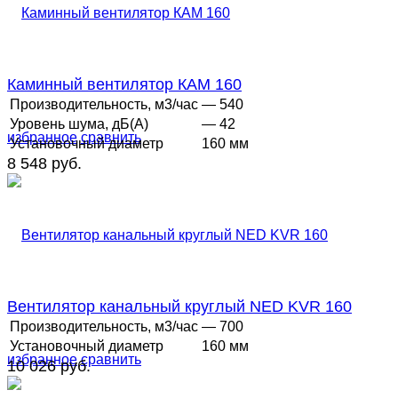
Каминный вентилятор КАМ 160
Производительность, м3/час
— 540
Уровень шума, дБ(А)
— 42
избранное
сравнить
Установочный диаметр
160 мм
8 548 руб.
Вентилятор канальный круглый NED KVR 160
Производительность, м3/час
— 700
Установочный диаметр
160 мм
избранное
сравнить
10 026 руб.