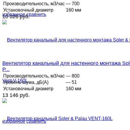
Производительность, м3/час
— 700
Установочный диаметр
160 мм
избранное
сравнить
10 026 руб.
Вентилятор канальный для настенного монтажа Sol
P...
Производительность, м3/час
— 800
Уровень шума, дБ(А)
— 51
Установочный диаметр
160 мм
13 146 руб.
избранное
сравнить