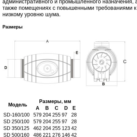
административного и промышленного назначения, 
также помещениях с повышенными требованиями к
низкому уровню шума.
Размеры
Размеры, мм
Модель
A
B
C
D
E
SD-160/100
579
204
255
97
28
SD 250/100
579
204
255
97
28
SD 350/125
462
204
255
123
42
SD 500/160
486
221
276
146
42