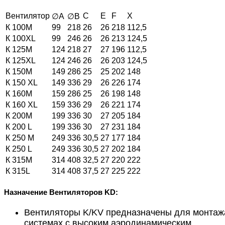
Вентилятор
С
Е
F
X
∅А
∅В
К 100М
99
218
26
26
218
112,5
К 100XL
99
246
26
26
213
124,5
К 125М
124
218
27
27
196
112,5
К 125XL
124
246
26
26
203
124,5
К 150М
149
286
25
25
202
148
К 150 XL
149
336
29
26
226
174
К 160М
159
286
25
26
198
148
К 160 XL
159
336
29
26
221
174
К 200М
199
336
30
27
205
184
К 200 L
199
336
30
27
231
184
К 250 М
249
336
30,5
27
177
184
К 250 L
249
336
30,5
27
202
184
К 315М
314
408
32,5
27
220
222
К 315L
314
408
37,5
27
225
222
Назначение Вентиляторов KD:
Вентиляторы K/KV предназначены для монтаж
системах с высоким аэродинамическим