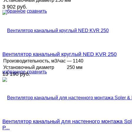
Установочный диаметр
250 мм
3 902 руб.
избранное
сравнить
Вентилятор канальный круглый NED KVR 250
Производительность, м3/час
— 1140
Установочный диаметр
250 мм
избранное
сравнить
13 190 руб.
Вентилятор канальный для настенного монтажа Sol
P...