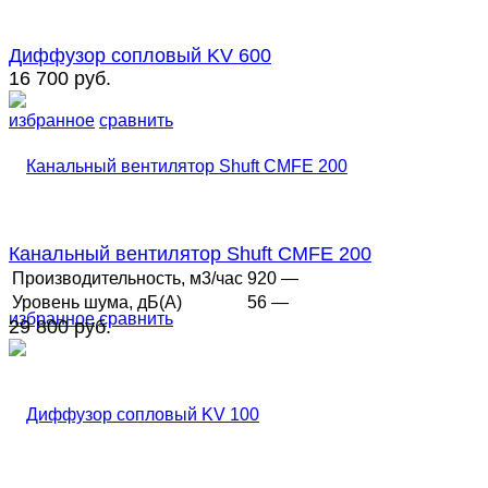
Диффузор сопловый KV 600
16 700 руб.
избранное
сравнить
Канальный вентилятор Shuft CMFE 200
Производительность, м3/час
920 —
Уровень шума, дБ(А)
56 —
избранное
сравнить
29 800 руб.