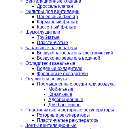
Вентиляционные клапана
Дроссель клапан
Фильтры для вентиляции
Панельный фильтр
Карманный фильтр
Кассетный фильтр
Шумоглушители
Трубчатые
Пластинчатые
Канальные нагреватели
Воздухонагреватель электрический
Воздухонагреватель водяной
Охладители канальные
Водяные охладители
Фреоновые охладители
Осушители воздуха
Промышленные осушители воздуха
Мобильные
Канальные
Адсорбционные
Для бассейнов
Пластинчатые и роторные рекуператоры
Роторные рекуператоры
Пластинчатые рекуператоры
Зонты вентиляционные