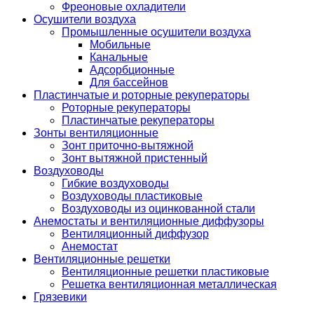
Фреоновые охладители
Осушители воздуха
Промышленные осушители воздуха
Мобильные
Канальные
Адсорбционные
Для бассейнов
Пластинчатые и роторные рекуператоры
Роторные рекуператоры
Пластинчатые рекуператоры
Зонты вентиляционные
Зонт приточно-вытяжной
Зонт вытяжной пристенный
Воздуховоды
Гибкие воздуховоды
Воздуховоды пластиковые
Воздуховоды из оцинкованной стали
Анемостаты и вентиляционные диффузоры
Вентиляционный диффузор
Анемостат
Вентиляционные решетки
Вентиляционные решетки пластиковые
Решетка вентиляционная металлическая
Грязевики