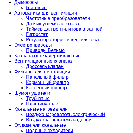
Дымососы
Бытовые
Автоматика для вентиляции
Частотные преобразователи
Датчик углекислого газа
Таймер для вентилятора в ванной
Гигростат
Регулятор скорости вентилятора
Электроприводы
Приводы Белимо
Клапана огнезадерживающие
Вентиляционные клапана
Дроссель клапан
Фильтры для вентиляции
Панельный фильтр
Карманный фильтр
Кассетный фильтр
Шумоглушители
Трубчатые
Пластинчатые
Канальные нагреватели
Воздухонагреватель электрический
Воздухонагреватель водяной
Охладители канальные
Водяные охладители