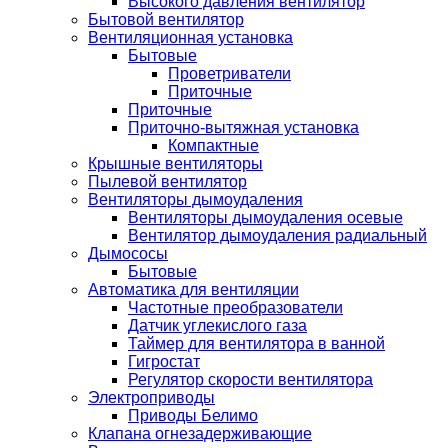
Высокого давления вентилятор
Бытовой вентилятор
Вентиляционная установка
Бытовые
Проветриватели
Приточные
Приточные
Приточно-вытяжная установка
Компактные
Крышные вентиляторы
Пылевой вентилятор
Вентиляторы дымоудаления
Вентиляторы дымоудаления осевые
Вентилятор дымоудаления радиальный
Дымососы
Бытовые
Автоматика для вентиляции
Частотные преобразователи
Датчик углекислого газа
Таймер для вентилятора в ванной
Гигростат
Регулятор скорости вентилятора
Электроприводы
Приводы Белимо
Клапана огнезадерживающие