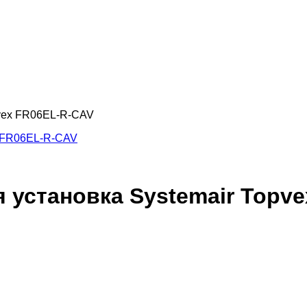
pvex FR06EL-R-CAV
 установка Systemair Topv