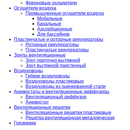
Фреоновые охладители
Осушители воздуха
Промышленные осушители воздуха
Мобильные
Канальные
Адсорбционные
Для бассейнов
Пластинчатые и роторные рекуператоры
Роторные рекуператоры
Пластинчатые рекуператоры
Зонты вентиляционные
Зонт приточно-вытяжной
Зонт вытяжной пристенный
Воздуховоды
Гибкие воздуховоды
Воздуховоды пластиковые
Воздуховоды из оцинкованной стали
Анемостаты и вентиляционные диффузоры
Вентиляционный диффузор
Анемостат
Вентиляционные решетки
Вентиляционные решетки пластиковые
Решетка вентиляционная металлическая
Грязевики