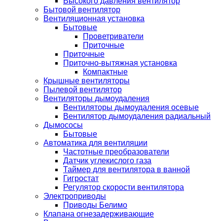
Высокого давления вентилятор
Бытовой вентилятор
Вентиляционная установка
Бытовые
Проветриватели
Приточные
Приточные
Приточно-вытяжная установка
Компактные
Крышные вентиляторы
Пылевой вентилятор
Вентиляторы дымоудаления
Вентиляторы дымоудаления осевые
Вентилятор дымоудаления радиальный
Дымососы
Бытовые
Автоматика для вентиляции
Частотные преобразователи
Датчик углекислого газа
Таймер для вентилятора в ванной
Гигростат
Регулятор скорости вентилятора
Электроприводы
Приводы Белимо
Клапана огнезадерживающие