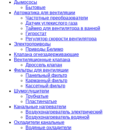
Дымососы
Бытовые
Автоматика для вентиляции
Частотные преобразователи
Датчик углекислого газа
Таймер для вентилятора в ванной
Гигростат
Регулятор скорости вентилятора
Электроприводы
Приводы Белимо
Клапана огнезадерживающие
Вентиляционные клапана
Дроссель клапан
Фильтры для вентиляции
Панельный фильтр
Карманный фильтр
Кассетный фильтр
Шумоглушители
Трубчатые
Пластинчатые
Канальные нагреватели
Воздухонагреватель электрический
Воздухонагреватель водяной
Охладители канальные
Водяные охладители