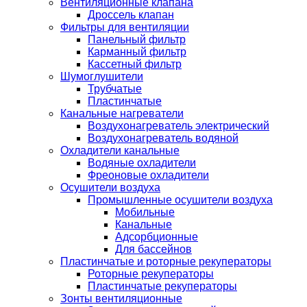
Вентиляционные клапана
Дроссель клапан
Фильтры для вентиляции
Панельный фильтр
Карманный фильтр
Кассетный фильтр
Шумоглушители
Трубчатые
Пластинчатые
Канальные нагреватели
Воздухонагреватель электрический
Воздухонагреватель водяной
Охладители канальные
Водяные охладители
Фреоновые охладители
Осушители воздуха
Промышленные осушители воздуха
Мобильные
Канальные
Адсорбционные
Для бассейнов
Пластинчатые и роторные рекуператоры
Роторные рекуператоры
Пластинчатые рекуператоры
Зонты вентиляционные