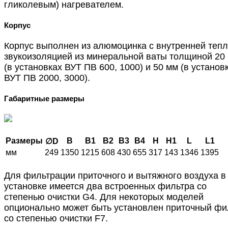
гликолевым) нагревателем.
Корпус
Корпус выполнен из алюмоцинка с внутренней тепл
звукоизоляцией из минеральной ваты толщиной 20
(в установках ВУТ ПВ 600, 1000) и 50 мм (в установ
ВУТ ПВ 2000, 3000).
Габаритные размеры
Размеры
B
B1
B2
B3
B4
H
H1
L
L1
∅D
мм
249
1350
1215
608
430
655
317
143
1346
1395
Для фильтрации приточного и вытяжного воздуха в
установке имеется два встроенных фильтра со
степенью очистки G4. Для некоторых моделей
опционально может быть установлен приточный фи
со степенью очистки F7.