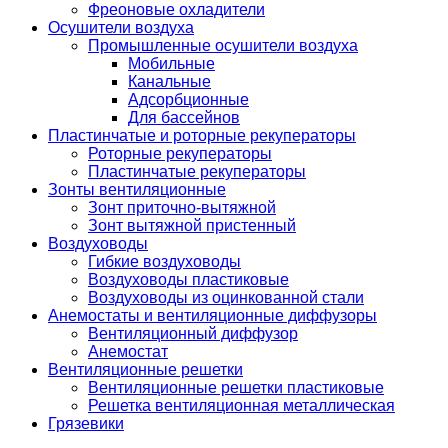
Фреоновые охладители
Осушители воздуха
Промышленные осушители воздуха
Мобильные
Канальные
Адсорбционные
Для бассейнов
Пластинчатые и роторные рекуператоры
Роторные рекуператоры
Пластинчатые рекуператоры
Зонты вентиляционные
Зонт приточно-вытяжной
Зонт вытяжной пристенный
Воздуховоды
Гибкие воздуховоды
Воздуховоды пластиковые
Воздуховоды из оцинкованной стали
Анемостаты и вентиляционные диффузоры
Вентиляционный диффузор
Анемостат
Вентиляционные решетки
Вентиляционные решетки пластиковые
Решетка вентиляционная металлическая
Грязевики