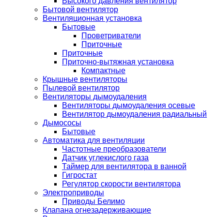
Высокого давления вентилятор
Бытовой вентилятор
Вентиляционная установка
Бытовые
Проветриватели
Приточные
Приточные
Приточно-вытяжная установка
Компактные
Крышные вентиляторы
Пылевой вентилятор
Вентиляторы дымоудаления
Вентиляторы дымоудаления осевые
Вентилятор дымоудаления радиальный
Дымососы
Бытовые
Автоматика для вентиляции
Частотные преобразователи
Датчик углекислого газа
Таймер для вентилятора в ванной
Гигростат
Регулятор скорости вентилятора
Электроприводы
Приводы Белимо
Клапана огнезадерживающие