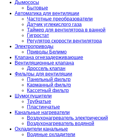
Дымососы
Бытовые
Автоматика для вентиляции
Частотные преобразователи
Датчик углекислого газа
Таймер для вентилятора в ванной
Гигростат
Регулятор скорости вентилятора
Электроприводы
Приводы Белимо
Клапана огнезадерживающие
Вентиляционные клапана
Дроссель клапан
Фильтры для вентиляции
Панельный фильтр
Карманный фильтр
Кассетный фильтр
Шумоглушители
Трубчатые
Пластинчатые
Канальные нагреватели
Воздухонагреватель электрический
Воздухонагреватель водяной
Охладители канальные
Водяные охладители