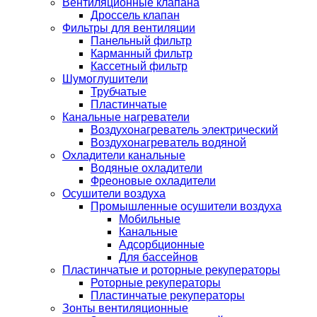
Вентиляционные клапана
Дроссель клапан
Фильтры для вентиляции
Панельный фильтр
Карманный фильтр
Кассетный фильтр
Шумоглушители
Трубчатые
Пластинчатые
Канальные нагреватели
Воздухонагреватель электрический
Воздухонагреватель водяной
Охладители канальные
Водяные охладители
Фреоновые охладители
Осушители воздуха
Промышленные осушители воздуха
Мобильные
Канальные
Адсорбционные
Для бассейнов
Пластинчатые и роторные рекуператоры
Роторные рекуператоры
Пластинчатые рекуператоры
Зонты вентиляционные