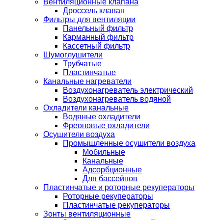
Вентиляционные клапана
Дроссель клапан
Фильтры для вентиляции
Панельный фильтр
Карманный фильтр
Кассетный фильтр
Шумоглушители
Трубчатые
Пластинчатые
Канальные нагреватели
Воздухонагреватель электрический
Воздухонагреватель водяной
Охладители канальные
Водяные охладители
Фреоновые охладители
Осушители воздуха
Промышленные осушители воздуха
Мобильные
Канальные
Адсорбционные
Для бассейнов
Пластинчатые и роторные рекуператоры
Роторные рекуператоры
Пластинчатые рекуператоры
Зонты вентиляционные