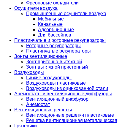
Фреоновые охладители
Осушители воздуха
Промышленные осушители воздуха
Мобильные
Канальные
Адсорбционные
Для бассейнов
Пластинчатые и роторные рекуператоры
Роторные рекуператоры
Пластинчатые рекуператоры
Зонты вентиляционные
Зонт приточно-вытяжной
Зонт вытяжной пристенный
Воздуховоды
Гибкие воздуховоды
Воздуховоды пластиковые
Воздуховоды из оцинкованной стали
Анемостаты и вентиляционные диффузоры
Вентиляционный диффузор
Анемостат
Вентиляционные решетки
Вентиляционные решетки пластиковые
Решетка вентиляционная металлическая
Грязевики