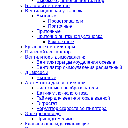
Высокого давления вентилятор
Бытовой вентилятор
Вентиляционная установка
Бытовые
Проветриватели
Приточные
Приточные
Приточно-вытяжная установка
Компактные
Крышные вентиляторы
Пылевой вентилятор
Вентиляторы дымоудаления
Вентиляторы дымоудаления осевые
Вентилятор дымоудаления радиальный
Дымососы
Бытовые
Автоматика для вентиляции
Частотные преобразователи
Датчик углекислого газа
Таймер для вентилятора в ванной
Гигростат
Регулятор скорости вентилятора
Электроприводы
Приводы Белимо
Клапана огнезадерживающие