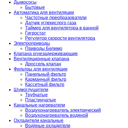
Дымососы
Бытовые
Автоматика для вентиляции
Частотные преобразователи
Датчик углекислого газа
Таймер для вентилятора в ванной
Гигростат
Регулятор скорости вентилятора
Электроприводы
Приводы Белимо
Клапана огнезадерживающие
Вентиляционные клапана
Дроссель клапан
Фильтры для вентиляции
Панельный фильтр
Карманный фильтр
Кассетный фильтр
Шумоглушители
Трубчатые
Пластинчатые
Канальные нагреватели
Воздухонагреватель электрический
Воздухонагреватель водяной
Охладители канальные
Водяные охладители