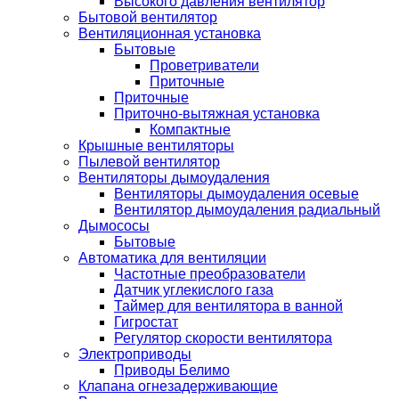
Высокого давления вентилятор
Бытовой вентилятор
Вентиляционная установка
Бытовые
Проветриватели
Приточные
Приточные
Приточно-вытяжная установка
Компактные
Крышные вентиляторы
Пылевой вентилятор
Вентиляторы дымоудаления
Вентиляторы дымоудаления осевые
Вентилятор дымоудаления радиальный
Дымососы
Бытовые
Автоматика для вентиляции
Частотные преобразователи
Датчик углекислого газа
Таймер для вентилятора в ванной
Гигростат
Регулятор скорости вентилятора
Электроприводы
Приводы Белимо
Клапана огнезадерживающие