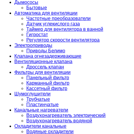
Дымососы
Бытовые
Автоматика для вентиляции
Частотные преобразователи
Датчик углекислого газа
Таймер для вентилятора в ванной
Гигростат
Регулятор скорости вентилятора
Электроприводы
Приводы Белимо
Клапана огнезадерживающие
Вентиляционные клапана
Дроссель клапан
Фильтры для вентиляции
Панельный фильтр
Карманный фильтр
Кассетный фильтр
Шумоглушители
Трубчатые
Пластинчатые
Канальные нагреватели
Воздухонагреватель электрический
Воздухонагреватель водяной
Охладители канальные
Водяные охладители