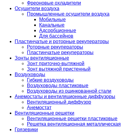
Фреоновые охладители
Осушители воздуха
Промышленные осушители воздуха
Мобильные
Канальные
Адсорбционные
Для бассейнов
Пластинчатые и роторные рекуператоры
Роторные рекуператоры
Пластинчатые рекуператоры
Зонты вентиляционные
Зонт приточно-вытяжной
Зонт вытяжной пристенный
Воздуховоды
Гибкие воздуховоды
Воздуховоды пластиковые
Воздуховоды из оцинкованной стали
Анемостаты и вентиляционные диффузоры
Вентиляционный диффузор
Анемостат
Вентиляционные решетки
Вентиляционные решетки пластиковые
Решетка вентиляционная металлическая
Грязевики