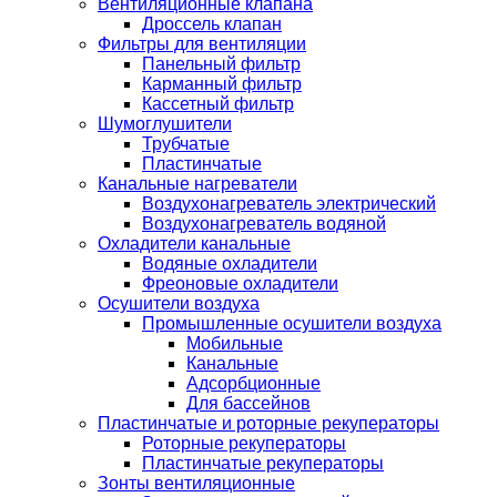
Вентиляционные клапана
Дроссель клапан
Фильтры для вентиляции
Панельный фильтр
Карманный фильтр
Кассетный фильтр
Шумоглушители
Трубчатые
Пластинчатые
Канальные нагреватели
Воздухонагреватель электрический
Воздухонагреватель водяной
Охладители канальные
Водяные охладители
Фреоновые охладители
Осушители воздуха
Промышленные осушители воздуха
Мобильные
Канальные
Адсорбционные
Для бассейнов
Пластинчатые и роторные рекуператоры
Роторные рекуператоры
Пластинчатые рекуператоры
Зонты вентиляционные