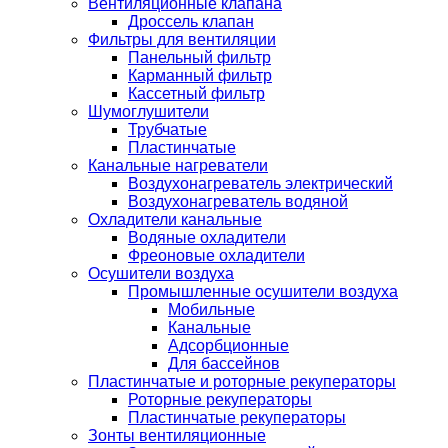
Вентиляционные клапана
Дроссель клапан
Фильтры для вентиляции
Панельный фильтр
Карманный фильтр
Кассетный фильтр
Шумоглушители
Трубчатые
Пластинчатые
Канальные нагреватели
Воздухонагреватель электрический
Воздухонагреватель водяной
Охладители канальные
Водяные охладители
Фреоновые охладители
Осушители воздуха
Промышленные осушители воздуха
Мобильные
Канальные
Адсорбционные
Для бассейнов
Пластинчатые и роторные рекуператоры
Роторные рекуператоры
Пластинчатые рекуператоры
Зонты вентиляционные