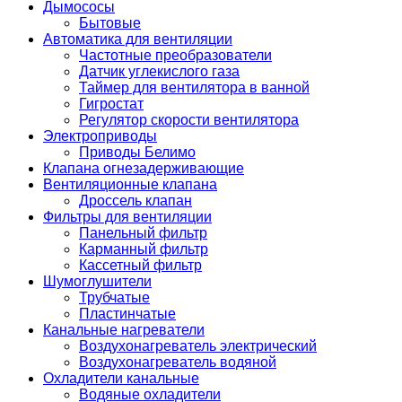
Дымососы
Бытовые
Автоматика для вентиляции
Частотные преобразователи
Датчик углекислого газа
Таймер для вентилятора в ванной
Гигростат
Регулятор скорости вентилятора
Электроприводы
Приводы Белимо
Клапана огнезадерживающие
Вентиляционные клапана
Дроссель клапан
Фильтры для вентиляции
Панельный фильтр
Карманный фильтр
Кассетный фильтр
Шумоглушители
Трубчатые
Пластинчатые
Канальные нагреватели
Воздухонагреватель электрический
Воздухонагреватель водяной
Охладители канальные
Водяные охладители