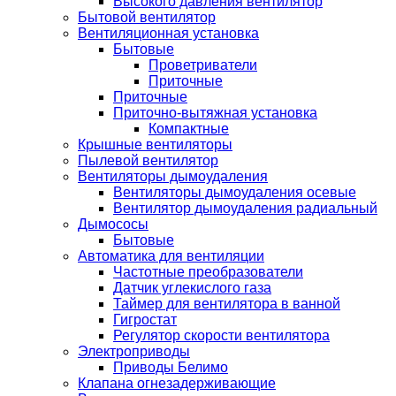
Высокого давления вентилятор
Бытовой вентилятор
Вентиляционная установка
Бытовые
Проветриватели
Приточные
Приточные
Приточно-вытяжная установка
Компактные
Крышные вентиляторы
Пылевой вентилятор
Вентиляторы дымоудаления
Вентиляторы дымоудаления осевые
Вентилятор дымоудаления радиальный
Дымососы
Бытовые
Автоматика для вентиляции
Частотные преобразователи
Датчик углекислого газа
Таймер для вентилятора в ванной
Гигростат
Регулятор скорости вентилятора
Электроприводы
Приводы Белимо
Клапана огнезадерживающие