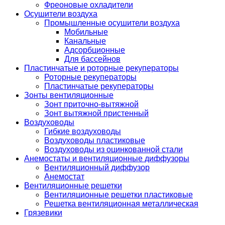
Фреоновые охладители
Осушители воздуха
Промышленные осушители воздуха
Мобильные
Канальные
Адсорбционные
Для бассейнов
Пластинчатые и роторные рекуператоры
Роторные рекуператоры
Пластинчатые рекуператоры
Зонты вентиляционные
Зонт приточно-вытяжной
Зонт вытяжной пристенный
Воздуховоды
Гибкие воздуховоды
Воздуховоды пластиковые
Воздуховоды из оцинкованной стали
Анемостаты и вентиляционные диффузоры
Вентиляционный диффузор
Анемостат
Вентиляционные решетки
Вентиляционные решетки пластиковые
Решетка вентиляционная металлическая
Грязевики