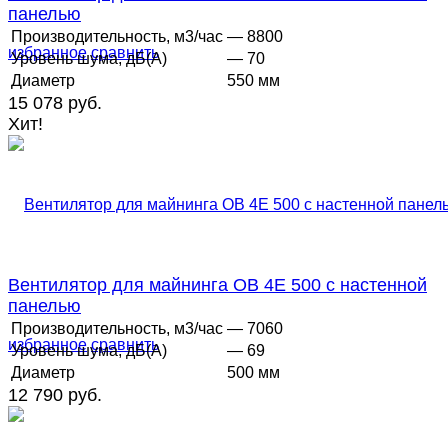
панелью
Производительность, м3/час
— 8800
избранное
сравнить
Уровень шума, дБ(А)
— 70
Диаметр
550 мм
15 078 руб.
Хит!
Вентилятор для майнинга ОВ 4Е 500 с настенной
панелью
Производительность, м3/час
— 7060
избранное
сравнить
Уровень шума, дБ(А)
— 69
Диаметр
500 мм
12 790 руб.