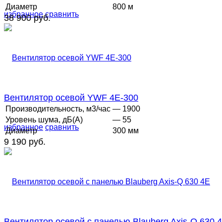
Диаметр
800 м
избранное
сравнить
38 900 руб.
Вентилятор осевой YWF 4E-300
Производительность, м3/час
— 1900
Уровень шума, дБ(А)
— 55
избранное
сравнить
Диаметр
300 мм
9 190 руб.
Вентилятор осевой с панелью Blauberg Axis-Q 630 