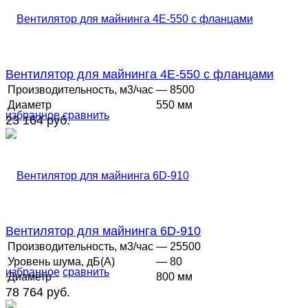
Вентилятор для майнинга 4E-550 с фланцами
Производительность, м3/час
— 8500
Диаметр
550 мм
избранное
сравнить
23 164 руб.
Вентилятор для майнинга 6D-910
Производительность, м3/час
— 25500
Уровень шума, дБ(А)
— 80
избранное
сравнить
Диаметр
800 мм
78 764 руб.