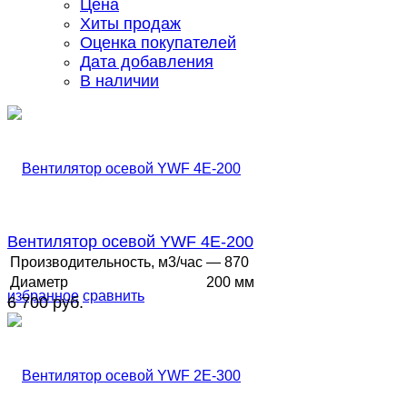
Цена
Хиты продаж
Оценка покупателей
Дата добавления
В наличии
Вентилятор осевой YWF 4E-200
Производительность, м3/час
— 870
Диаметр
200 мм
избранное
сравнить
6 700 руб.