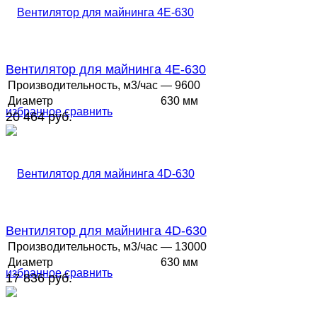
Вентилятор для майнинга 4E-630
Производительность, м3/час
— 9600
Диаметр
630 мм
избранное
сравнить
20 464 руб.
Вентилятор для майнинга 4D-630
Производительность, м3/час
— 13000
Диаметр
630 мм
избранное
сравнить
17 836 руб.