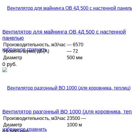
Вентилятор для майнинга ОВ 4Д 500 с настенной
панелью
Производительность, м3/час
— 6570
избранное
сравнить
Уровень шума, дБ(А)
— 72
Диаметр
500 мм
0 руб.
Вентилятор разгонный ВО 1000 (для коровника, теп
Производительность, м3/час
23500 —
Диаметр
1000 м
избранное
сравнить
43 500 руб.