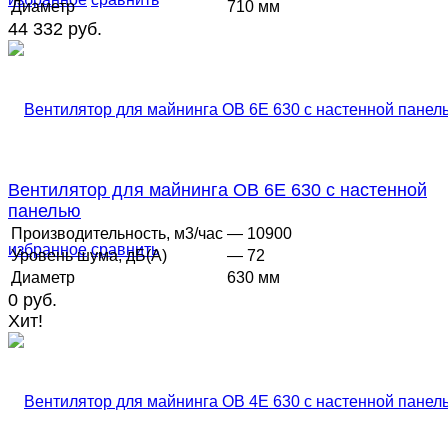
Диаметр
710 мм
44 332 руб.
Вентилятор для майнинга ОВ 6Е 630 с настенной
панелью
Производительность, м3/час
— 10900
избранное
сравнить
Уровень шума, дБ(А)
— 72
Диаметр
630 мм
0 руб.
Хит!