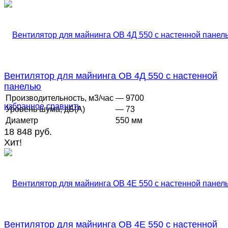
Вентилятор для майнинга ОВ 4Д 550 с настенной
панелью
Производительность, м3/час
— 9700
избранное
сравнить
Уровень шума, дБ(А)
— 73
Диаметр
550 мм
18 848 руб.
Хит!
Вентилятор для майнинга ОВ 4Е 550 с настенной