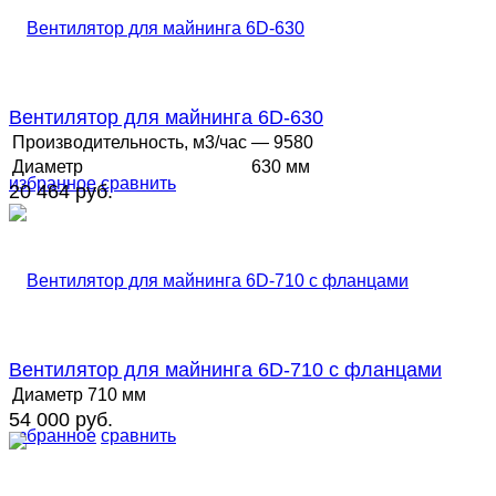
Вентилятор для майнинга 6D-630
Производительность, м3/час
— 9580
Диаметр
630 мм
избранное
сравнить
20 464 руб.
Вентилятор для майнинга 6D-710 с фланцами
Диаметр
710 мм
54 000 руб.
избранное
сравнить