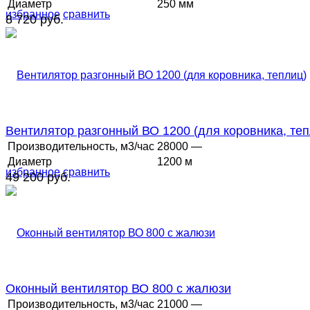
Диаметр
250 мм
избранное
сравнить
8 720 руб.
Вентилятор разгонный ВО 1200 (для коровника, теп
Производительность, м3/час
28000 —
Диаметр
1200 м
избранное
сравнить
49 200 руб.
Оконный вентилятор ВО 800 с жалюзи
Производительность, м3/час
21000 —