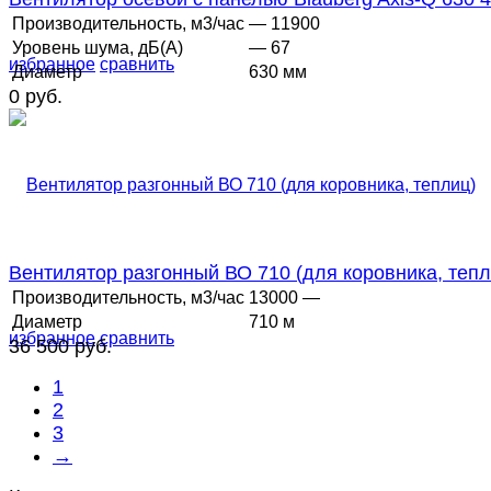
Производительность, м3/час
— 11900
Уровень шума, дБ(А)
— 67
избранное
сравнить
Диаметр
630 мм
0 руб.
Вентилятор разгонный ВО 710 (для коровника, тепл
Производительность, м3/час
13000 —
Диаметр
710 м
избранное
сравнить
36 500 руб.
1
2
3
→