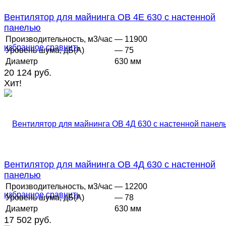
Вентилятор для майнинга ОВ 4Е 630 с настенной
панелью
Производительность, м3/час
— 11900
избранное
сравнить
Уровень шума, дБ(А)
— 75
Диаметр
630 мм
20 124 руб.
Хит!
Вентилятор для майнинга ОВ 4Д 630 с настенной
панелью
Производительность, м3/час
— 12200
избранное
сравнить
Уровень шума, дБ(А)
— 78
Диаметр
630 мм
17 502 руб.