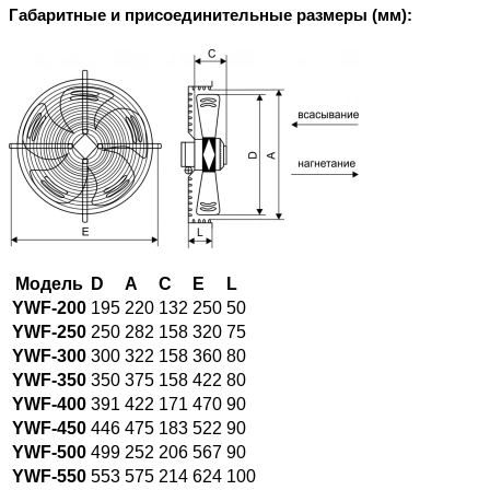
Габаритные и присоединительные размеры (мм):
Модель
D
A
C
E
L
YWF-200
195
220
132
250
50
YWF-250
250
282
158
320
75
YWF-300
300
322
158
360
80
YWF-350
350
375
158
422
80
YWF-400
391
422
171
470
90
YWF-450
446
475
183
522
90
YWF-500
499
252
206
567
90
YWF-550
553
575
214
624
100