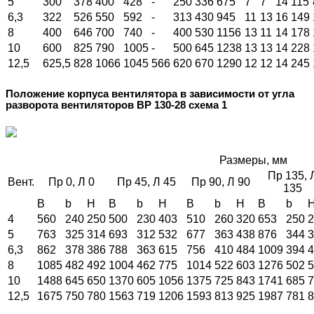
5
300
378
400
428
-
250
336
675
7
7
14
115
6,3
322
526
550
592
-
313
430
945
11
13
16
149
8
400
646
700
740
-
400
530
1156
13
11
14
178
10
600
825
790
1005
-
500
645
1238
13
13
14
228
12,5
625,5
828
1066
1045
566
620
670
1290
12
12
14
245
Положение корпуса вентилятора в зависимости от угла
разворота вентиляторов ВР 130-28 схема 1
Размеры, мм
Пр 135, 
Вент.
Пр 0, Л 0
Пр 45, Л 45
Пр 90, Л 90
135
B
b
H
B
b
H
B
b
H
B
b
4
560
240
250
500
230
403
510
260
320
653
250
2
5
763
325
314
693
312
532
677
363
438
876
344
3
6,3
862
378
386
788
363
615
756
410
484
1009
394
4
8
1085
482
492
1004
462
775
1014
522
603
1276
502
5
10
1488
645
650
1370
605
1056
1375
725
843
1741
685
7
12,5
1675
750
780
1563
719
1206
1593
813
925
1987
781
8