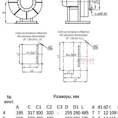
Размеры, мм
№
вент.
А
C
C1
C2
C3
D
D1
L
d
d1
d2
I
4
195
317
300
320
-
255
290
485
7
7
12
109