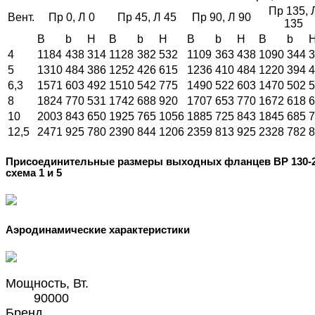
Пр 135, 
Вент.
Пр 0, Л 0
Пр 45, Л 45
Пр 90, Л 90
135
B
b
H
B
b
H
B
b
H
B
b
4
1184
438
314
1128
382
532
1109
363
438
1090
344
3
5
1310
484
386
1252
426
615
1236
410
484
1220
394
4
6,3
1571
603
492
1510
542
775
1490
522
603
1470
502
5
8
1824
770
531
1742
688
920
1707
653
770
1672
618
6
10
2003
843
650
1925
765
1056
1885
725
843
1845
685
7
12,5
2471
925
780
2390
844
1206
2359
813
925
2328
782
8
Присоединительные размеры выходных фланцев ВР 130-
схема 1 и 5
Аэродинамические характеристики
Мощность, Вт.
90000
Бренд