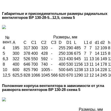
Габаритные и присоединительные размеры радиальных
вентиляторов ВР 130-28-5...12,5, схема 5
Размеры, мм
№
вент.
А
C
C1
C2
C3
D
D1
L
L1
d
d1
d2
h
4
195
317
300
320
-
255
290
485
7
7
12
109
8
5
300
378
400
428
-
250
336
675
7
7
14
115
8
6,3
322
526
550
592
-
313
430
945
11
13
16
149
1
8
400
646
700
740
-
400
530
1156
13
11
14
178
1
10
600
825
790
1005
-
500
645
1238
13
13
14
228
1
12,5
625,5
828
1066
1045
566
620
670
1290
12
12
14
245
1
Положение корпуса вентилятора в зависимости от угла
разворота вентиляторов ВР 130-28 схема 5
Размеры, мм