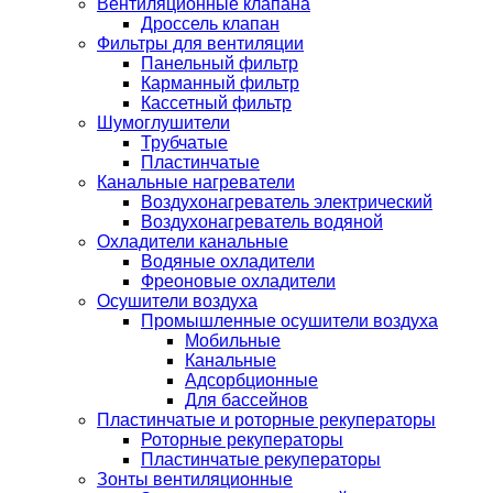
Вентиляционные клапана
Дроссель клапан
Фильтры для вентиляции
Панельный фильтр
Карманный фильтр
Кассетный фильтр
Шумоглушители
Трубчатые
Пластинчатые
Канальные нагреватели
Воздухонагреватель электрический
Воздухонагреватель водяной
Охладители канальные
Водяные охладители
Фреоновые охладители
Осушители воздуха
Промышленные осушители воздуха
Мобильные
Канальные
Адсорбционные
Для бассейнов
Пластинчатые и роторные рекуператоры
Роторные рекуператоры
Пластинчатые рекуператоры
Зонты вентиляционные