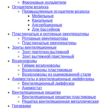
Фреоновые охладители
Осушители воздуха
Промышленные осушители воздуха
Мобильные
Канальные
Адсорбционные
Для бассейнов
Пластинчатые и роторные рекуператоры
Роторные рекуператоры
Пластинчатые рекуператоры
Зонты вентиляционные
Зонт приточно-вытяжной
Зонт вытяжной пристенный
Воздуховоды
Гибкие воздуховоды
Воздуховоды пластиковые
Воздуховоды из оцинкованной стали
Анемостаты и вентиляционные диффузоры
Вентиляционный диффузор
Анемостат
Вентиляционные решетки
Вентиляционные решетки пластиковые
Решетка вентиляционная металлическая
Грязевики