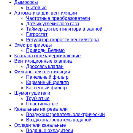
Дымососы
Бытовые
Автоматика для вентиляции
Частотные преобразователи
Датчик углекислого газа
Таймер для вентилятора в ванной
Гигростат
Регулятор скорости вентилятора
Электроприводы
Приводы Белимо
Клапана огнезадерживающие
Вентиляционные клапана
Дроссель клапан
Фильтры для вентиляции
Панельный фильтр
Карманный фильтр
Кассетный фильтр
Шумоглушители
Трубчатые
Пластинчатые
Канальные нагреватели
Воздухонагреватель электрический
Воздухонагреватель водяной
Охладители канальные
Водяные охладители