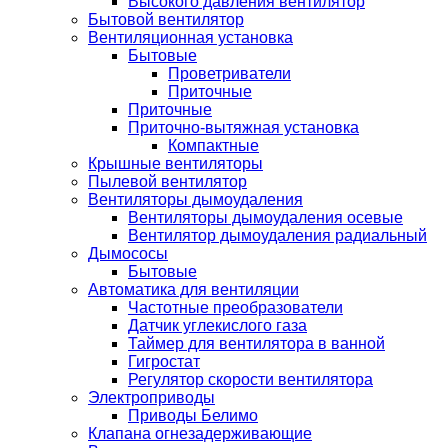
Высокого давления вентилятор
Бытовой вентилятор
Вентиляционная установка
Бытовые
Проветриватели
Приточные
Приточные
Приточно-вытяжная установка
Компактные
Крышные вентиляторы
Пылевой вентилятор
Вентиляторы дымоудаления
Вентиляторы дымоудаления осевые
Вентилятор дымоудаления радиальный
Дымососы
Бытовые
Автоматика для вентиляции
Частотные преобразователи
Датчик углекислого газа
Таймер для вентилятора в ванной
Гигростат
Регулятор скорости вентилятора
Электроприводы
Приводы Белимо
Клапана огнезадерживающие