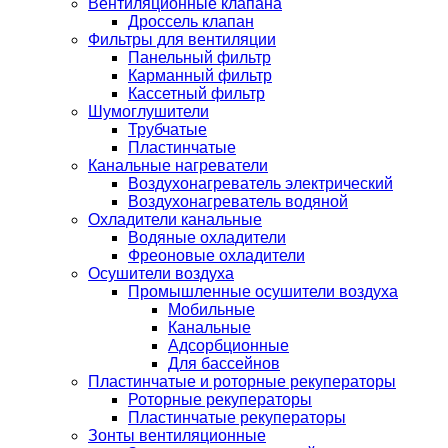
Вентиляционные клапана
Дроссель клапан
Фильтры для вентиляции
Панельный фильтр
Карманный фильтр
Кассетный фильтр
Шумоглушители
Трубчатые
Пластинчатые
Канальные нагреватели
Воздухонагреватель электрический
Воздухонагреватель водяной
Охладители канальные
Водяные охладители
Фреоновые охладители
Осушители воздуха
Промышленные осушители воздуха
Мобильные
Канальные
Адсорбционные
Для бассейнов
Пластинчатые и роторные рекуператоры
Роторные рекуператоры
Пластинчатые рекуператоры
Зонты вентиляционные