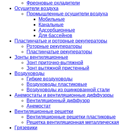
Фреоновые охладители
Осушители воздуха
Промышленные осушители воздуха
Мобильные
Канальные
Адсорбционные
Для бассейнов
Пластинчатые и роторные рекуператоры
Роторные рекуператоры
Пластинчатые рекуператоры
Зонты вентиляционные
Зонт приточно-вытяжной
Зонт вытяжной пристенный
Воздуховоды
Гибкие воздуховоды
Воздуховоды пластиковые
Воздуховоды из оцинкованной стали
Анемостаты и вентиляционные диффузоры
Вентиляционный диффузор
Анемостат
Вентиляционные решетки
Вентиляционные решетки пластиковые
Решетка вентиляционная металлическая
Грязевики