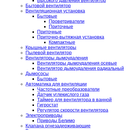
Высокого давления вентилятор
Бытовой вентилятор
Вентиляционная установка
Бытовые
Проветриватели
Приточные
Приточные
Приточно-вытяжная установка
Компактные
Крышные вентиляторы
Пылевой вентилятор
Вентиляторы дымоудаления
Вентиляторы дымоудаления осевые
Вентилятор дымоудаления радиальный
Дымососы
Бытовые
Автоматика для вентиляции
Частотные преобразователи
Датчик углекислого газа
Таймер для вентилятора в ванной
Гигростат
Регулятор скорости вентилятора
Электроприводы
Приводы Белимо
Клапана огнезадерживающие