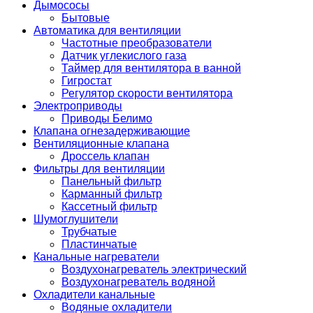
Дымососы
Бытовые
Автоматика для вентиляции
Частотные преобразователи
Датчик углекислого газа
Таймер для вентилятора в ванной
Гигростат
Регулятор скорости вентилятора
Электроприводы
Приводы Белимо
Клапана огнезадерживающие
Вентиляционные клапана
Дроссель клапан
Фильтры для вентиляции
Панельный фильтр
Карманный фильтр
Кассетный фильтр
Шумоглушители
Трубчатые
Пластинчатые
Канальные нагреватели
Воздухонагреватель электрический
Воздухонагреватель водяной
Охладители канальные
Водяные охладители