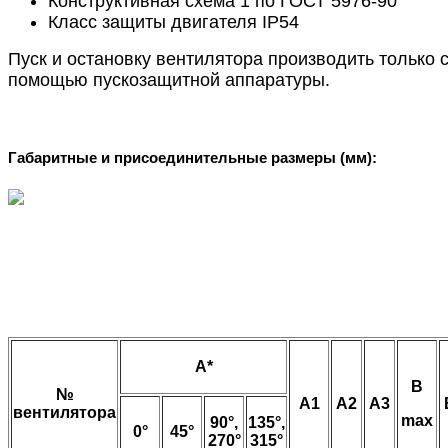
Конструктивная схема 1 по ГОСТ 5976-90
Класс защиты двигателя IP54
Пуск и остановку вентилятора производить только 
помощью пускозащитной аппаратуры.
Габаритные и присоединительные размеры (мм):
A*
В
№
А1
А2
А3
вентилятора
max
90°,
135°,
0°
45°
270°
315°