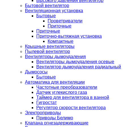
Высокого давления вентилятор
Бытовой вентилятор
Вентиляционная установка
Бытовые
Проветриватели
Приточные
Приточные
Приточно-вытяжная установка
Компактные
Крышные вентиляторы
Пылевой вентилятор
Вентиляторы дымоудаления
Вентиляторы дымоудаления осевые
Вентилятор дымоудаления радиальный
Дымососы
Бытовые
Автоматика для вентиляции
Частотные преобразователи
Датчик углекислого газа
Таймер для вентилятора в ванной
Гигростат
Регулятор скорости вентилятора
Электроприводы
Приводы Белимо
Клапана огнезадерживающие