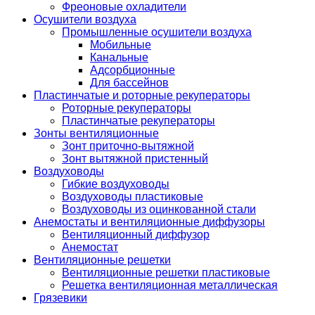
Фреоновые охладители
Осушители воздуха
Промышленные осушители воздуха
Мобильные
Канальные
Адсорбционные
Для бассейнов
Пластинчатые и роторные рекуператоры
Роторные рекуператоры
Пластинчатые рекуператоры
Зонты вентиляционные
Зонт приточно-вытяжной
Зонт вытяжной пристенный
Воздуховоды
Гибкие воздуховоды
Воздуховоды пластиковые
Воздуховоды из оцинкованной стали
Анемостаты и вентиляционные диффузоры
Вентиляционный диффузор
Анемостат
Вентиляционные решетки
Вентиляционные решетки пластиковые
Решетка вентиляционная металлическая
Грязевики