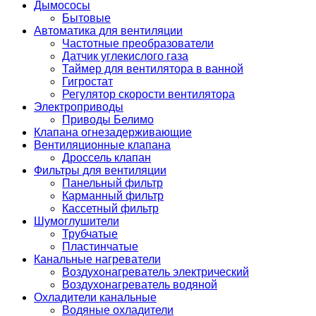
Дымососы
Бытовые
Автоматика для вентиляции
Частотные преобразователи
Датчик углекислого газа
Таймер для вентилятора в ванной
Гигростат
Регулятор скорости вентилятора
Электроприводы
Приводы Белимо
Клапана огнезадерживающие
Вентиляционные клапана
Дроссель клапан
Фильтры для вентиляции
Панельный фильтр
Карманный фильтр
Кассетный фильтр
Шумоглушители
Трубчатые
Пластинчатые
Канальные нагреватели
Воздухонагреватель электрический
Воздухонагреватель водяной
Охладители канальные
Водяные охладители