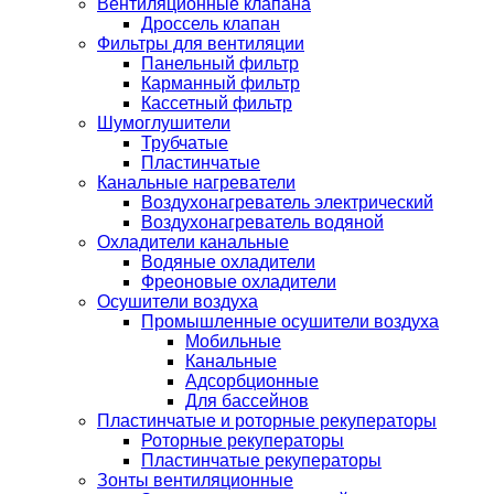
Вентиляционные клапана
Дроссель клапан
Фильтры для вентиляции
Панельный фильтр
Карманный фильтр
Кассетный фильтр
Шумоглушители
Трубчатые
Пластинчатые
Канальные нагреватели
Воздухонагреватель электрический
Воздухонагреватель водяной
Охладители канальные
Водяные охладители
Фреоновые охладители
Осушители воздуха
Промышленные осушители воздуха
Мобильные
Канальные
Адсорбционные
Для бассейнов
Пластинчатые и роторные рекуператоры
Роторные рекуператоры
Пластинчатые рекуператоры
Зонты вентиляционные