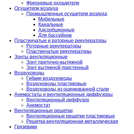
Фреоновые охладители
Осушители воздуха
Промышленные осушители воздуха
Мобильные
Канальные
Адсорбционные
Для бассейнов
Пластинчатые и роторные рекуператоры
Роторные рекуператоры
Пластинчатые рекуператоры
Зонты вентиляционные
Зонт приточно-вытяжной
Зонт вытяжной пристенный
Воздуховоды
Гибкие воздуховоды
Воздуховоды пластиковые
Воздуховоды из оцинкованной стали
Анемостаты и вентиляционные диффузоры
Вентиляционный диффузор
Анемостат
Вентиляционные решетки
Вентиляционные решетки пластиковые
Решетка вентиляционная металлическая
Грязевики