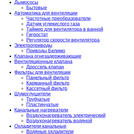
Дымососы
Бытовые
Автоматика для вентиляции
Частотные преобразователи
Датчик углекислого газа
Таймер для вентилятора в ванной
Гигростат
Регулятор скорости вентилятора
Электроприводы
Приводы Белимо
Клапана огнезадерживающие
Вентиляционные клапана
Дроссель клапан
Фильтры для вентиляции
Панельный фильтр
Карманный фильтр
Кассетный фильтр
Шумоглушители
Трубчатые
Пластинчатые
Канальные нагреватели
Воздухонагреватель электрический
Воздухонагреватель водяной
Охладители канальные
Водяные охладители