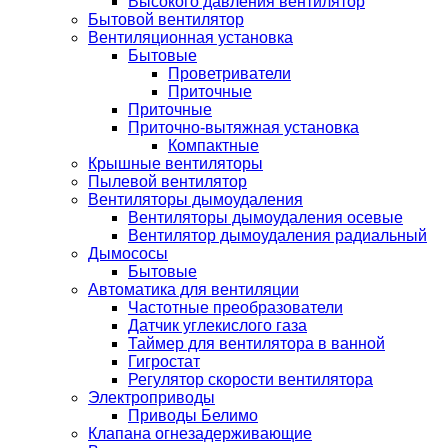
Высокого давления вентилятор
Бытовой вентилятор
Вентиляционная установка
Бытовые
Проветриватели
Приточные
Приточные
Приточно-вытяжная установка
Компактные
Крышные вентиляторы
Пылевой вентилятор
Вентиляторы дымоудаления
Вентиляторы дымоудаления осевые
Вентилятор дымоудаления радиальный
Дымососы
Бытовые
Автоматика для вентиляции
Частотные преобразователи
Датчик углекислого газа
Таймер для вентилятора в ванной
Гигростат
Регулятор скорости вентилятора
Электроприводы
Приводы Белимо
Клапана огнезадерживающие