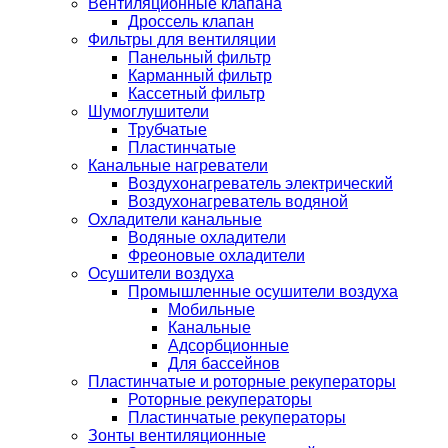
Вентиляционные клапана
Дроссель клапан
Фильтры для вентиляции
Панельный фильтр
Карманный фильтр
Кассетный фильтр
Шумоглушители
Трубчатые
Пластинчатые
Канальные нагреватели
Воздухонагреватель электрический
Воздухонагреватель водяной
Охладители канальные
Водяные охладители
Фреоновые охладители
Осушители воздуха
Промышленные осушители воздуха
Мобильные
Канальные
Адсорбционные
Для бассейнов
Пластинчатые и роторные рекуператоры
Роторные рекуператоры
Пластинчатые рекуператоры
Зонты вентиляционные