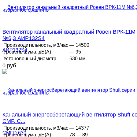
избранное
сравнить
Вентилятор канальный квадратный Ровен ВРК-11М
№6,3 АИР132S4
Производительность, м3/час
— 14500
Уровень шума, дБ(А)
— 95
Установочный диаметр
630 мм
0 руб.
избранное
сравнить
Канальный энергосберегающий вентилятор Shuft с
CMF, C...
Производительность, м3/час
— 14377
Уровень шума, дБ(А)
78 — 89