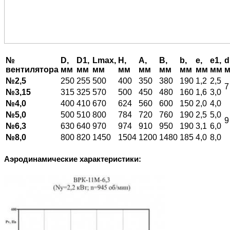
№
D,
D1,
Lmax,
H,
A,
B,
b,
e,
e1,
d
вентилятора
мм
мм
мм
мм
мм
мм
мм
мм
мм
№2,5
250
255
500
400
350
380
190
1,2
2,5
7
№3,15
315
325
570
500
450
480
160
1,6
3,0
№4,0
400
410
670
624
560
600
150
2,0
4,0
№5,0
500
510
800
784
720
760
190
2,5
5,0
9
№6,3
630
640
970
974
910
950
190
3,1
6,0
№8,0
800
820
1450
1504
1200
1480
185
4,0
8,0
Аэродинамические характеристики: