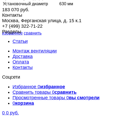
Установочный диаметр
630 мм
183 070 руб.
Контакты
Москва, Ферганская улица, д. 15 к.1
+7 (499) 322-71-22
Разделы
избранное
сравнить
Статьи
Монтаж вентиляции
Доставка
Оплата
Контакты
Соцсети
Избранное
0
избранное
Сравнить товары
0
сравнить
Просмотренные товары
0
вы смотрели
0
корзина
0
0 руб.