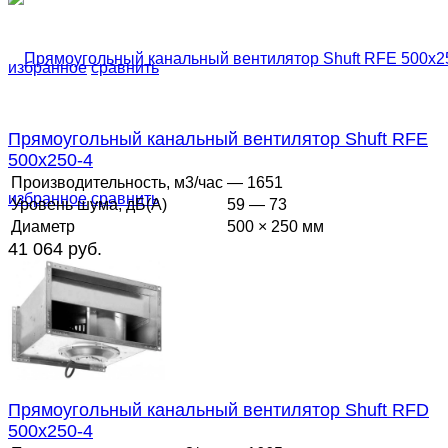
избранное
сравнить
Прямоугольный канальный вентилятор Shuft RFE
500x250-4
Производительность, м3/час
— 1651
избранное
сравнить
Уровень шума, дБ(А)
59 — 73
Диаметр
500 × 250 мм
41 064 руб.
Прямоугольный канальный вентилятор Shuft RFD
500x250-4