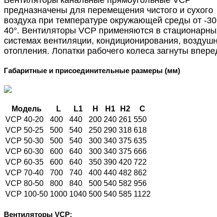
предназначены для перемещения чистого и сухого
воздуха при температуре окружающей среды от -30
40°. Вентиляторы VCP применяются в стационарны
системах вентиляции, кондиционирования, воздуш
отопления. Лопатки рабочего колеса загнуты впере
Габаритные и присоединительные размеры (мм)
Модель
L
L1
Н
Н1
Н2
C
VCP 40-20
400
440
200
240
261
550
VCP 50-25
500
540
250
290
318
618
VCP 50-30
500
540
300
340
375
635
VCP 60-30
600
640
300
340
375
666
VCP 60-35
600
640
350
390
420
722
VCP 70-40
700
740
400
440
482
862
VCP 80-50
800
840
500
540
582
956
VCP 100-50
1000
1040
500
540
585
1122
Вентиляторы VCP: