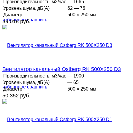
Производительность, м3/час
— 1665
Уровень шума, дБ(А)
62 — 76
Диаметр
500 × 250 мм
избранное
сравнить
39 018 руб.
Вентилятор канальный Ostberg RK 500Х250 D3
Производительность, м3/час
— 1900
Уровень шума, дБ(А)
— 65
избранное
сравнить
Диаметр
500 × 250 мм
50 352 руб.