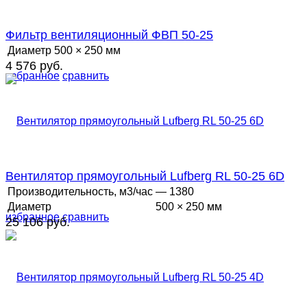
Фильтр вентиляционный ФВП 50-25
Диаметр
500 × 250 мм
4 576 руб.
избранное
сравнить
Вентилятор прямоугольный Lufberg RL 50-25 6D
Производительность, м3/час
— 1380
Диаметр
500 × 250 мм
избранное
сравнить
25 106 руб.