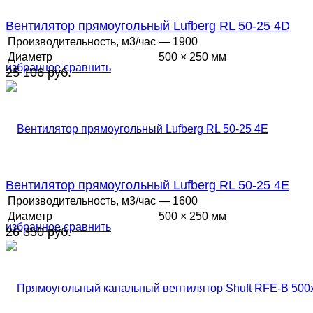
Вентилятор прямоугольный Lufberg RL 50-25 4D
Производительность, м3/час
— 1900
Диаметр
500 × 250 мм
избранное
сравнить
25 106 руб.
Вентилятор прямоугольный Lufberg RL 50-25 4E
Производительность, м3/час
— 1600
Диаметр
500 × 250 мм
избранное
сравнить
26 350 руб.