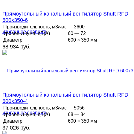
Прямоугольный канальный вентилятор Shuft RFD
600x350-6
Производительность, м3/час
— 3600
избранное
сравнить
Уровень шума, дБ(А)
60 — 72
Диаметр
600 × 350 мм
68 934 руб.
Прямоугольный канальный вентилятор Shuft RFD
600x350-4
Производительность, м3/час
— 5056
избранное
сравнить
Уровень шума, дБ(А)
68 — 84
Диаметр
600 × 350 мм
37 026 руб.