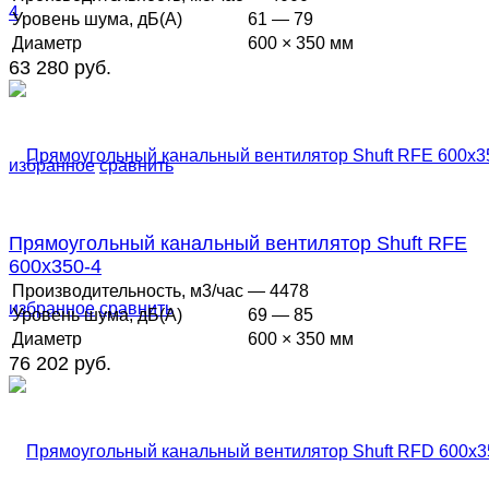
Уровень шума, дБ(А)
61 — 79
Диаметр
600 × 350 мм
63 280 руб.
избранное
сравнить
Прямоугольный канальный вентилятор Shuft RFE
600x350-4
Производительность, м3/час
— 4478
избранное
сравнить
Уровень шума, дБ(А)
69 — 85
Диаметр
600 × 350 мм
76 202 руб.