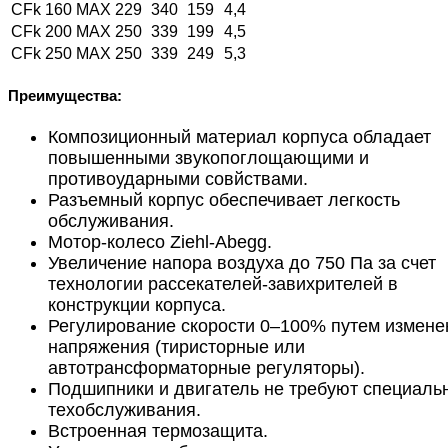
CFk 160 MAX
229
340
159
4,4
CFk 200 MAX
250
339
199
4,5
CFk 250 MAX
250
339
249
5,3
Преимущества:
Композиционный материал корпуса обладает
повышенными звукопоглощающими и
противоударными совйствами.
Разъемный корпус обеспечивает легкость
обслуживания.
Мотор-колесо Ziehl-Abegg.
Увеличение напора воздуха до 750 Па за счет
технологии рассекателей-завихрителей в
конструкции корпуса.
Регулирование скорости 0–100% путем измене
напряжения (тиристорные или
автотрансформаторные регуляторы).
Подшипники и двигатель не требуют специаль
техобслуживания.
Встроенная термозащита.