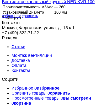
Вентилятор канальный круглый NED KVR 100
Производительность, м3/час
— 260
Установочный диаметр
100 мм
избранное
сравнить
7 404 руб.
Контакты
Москва, Ферганская улица, д. 15 к.1
+7 (499) 322-71-22
Разделы
Статьи
Монтаж вентиляции
Доставка
Оплата
Контакты
Соцсети
Избранное
0
избранное
Сравнить товары
0
сравнить
Просмотренные товары
0
вы смотрели
0
корзина