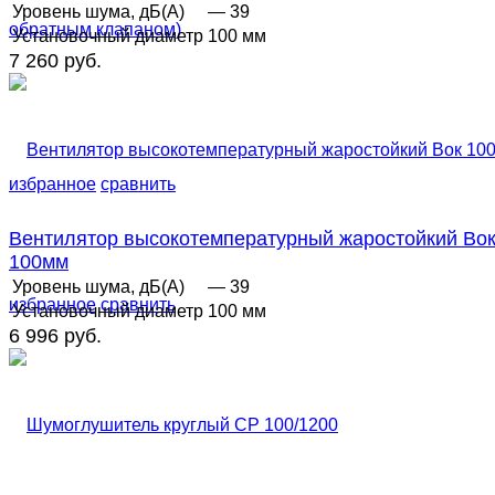
Уровень шума, дБ(А)
— 39
Установочный диаметр
100 мм
7 260 руб.
избранное
сравнить
Вентилятор высокотемпературный жаростойкий Во
100мм
Уровень шума, дБ(А)
— 39
избранное
сравнить
Установочный диаметр
100 мм
6 996 руб.