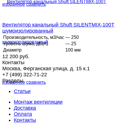
избранное
сравнить
Вентилятор канальный Shuft SILENTMIX-100T
шумоизолированный
Производительность, м3/час
— 250
Уровень шума, дБ(А)
— 25
Диаметр
100 мм
12 200 руб.
Контакты
Москва, Ферганская улица, д. 15 к.1
+7 (499) 322-71-22
Разделы
избранное
сравнить
Статьи
Монтаж вентиляции
Доставка
Оплата
Контакты