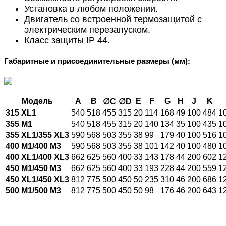
Установка в любом положении.
Двигатель со встроенной термозащитой с
электрическим перезапуском.
Класс защиты IP 44.
Габаритные и присоединительные размеры (мм):
Модель
A
B
E
F
G
H
J
K
∅C
∅D
315 XL1
540
518
455
315
20
114
168
49
100
484
10
355 M1
540
518
455
315
20
140
134
35
100
435
10
355 XL1
/
355 XL3
590
568
503
355
38
99
179
40
100
516
10
400 M1/
400 M3
590
568
503
355
38
101
142
40
100
480
10
400 XL1/
400 XL3
662
625
560
400
33
143
178
44
200
602
12
450 M1/
450 M3
662
625
560
400
33
193
228
44
200
559
12
450 XL1/
450 XL3
812
775
500
450
50
235
310
46
200
686
12
500 M1/
500 M3
812
775
500
450
50
98
176
46
200
643
12