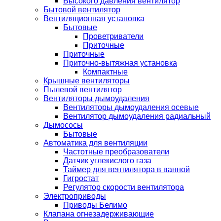
Высокого давления вентилятор
Бытовой вентилятор
Вентиляционная установка
Бытовые
Проветриватели
Приточные
Приточные
Приточно-вытяжная установка
Компактные
Крышные вентиляторы
Пылевой вентилятор
Вентиляторы дымоудаления
Вентиляторы дымоудаления осевые
Вентилятор дымоудаления радиальный
Дымососы
Бытовые
Автоматика для вентиляции
Частотные преобразователи
Датчик углекислого газа
Таймер для вентилятора в ванной
Гигростат
Регулятор скорости вентилятора
Электроприводы
Приводы Белимо
Клапана огнезадерживающие