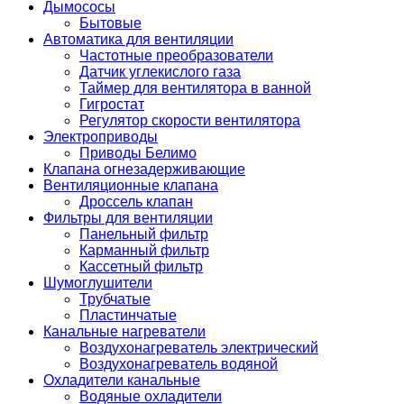
Дымососы
Бытовые
Автоматика для вентиляции
Частотные преобразователи
Датчик углекислого газа
Таймер для вентилятора в ванной
Гигростат
Регулятор скорости вентилятора
Электроприводы
Приводы Белимо
Клапана огнезадерживающие
Вентиляционные клапана
Дроссель клапан
Фильтры для вентиляции
Панельный фильтр
Карманный фильтр
Кассетный фильтр
Шумоглушители
Трубчатые
Пластинчатые
Канальные нагреватели
Воздухонагреватель электрический
Воздухонагреватель водяной
Охладители канальные
Водяные охладители