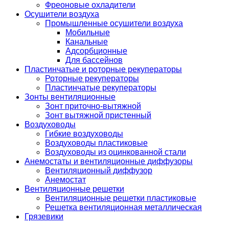
Фреоновые охладители
Осушители воздуха
Промышленные осушители воздуха
Мобильные
Канальные
Адсорбционные
Для бассейнов
Пластинчатые и роторные рекуператоры
Роторные рекуператоры
Пластинчатые рекуператоры
Зонты вентиляционные
Зонт приточно-вытяжной
Зонт вытяжной пристенный
Воздуховоды
Гибкие воздуховоды
Воздуховоды пластиковые
Воздуховоды из оцинкованной стали
Анемостаты и вентиляционные диффузоры
Вентиляционный диффузор
Анемостат
Вентиляционные решетки
Вентиляционные решетки пластиковые
Решетка вентиляционная металлическая
Грязевики