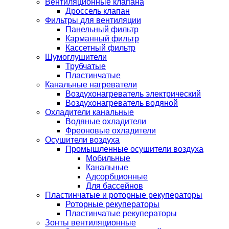
Вентиляционные клапана
Дроссель клапан
Фильтры для вентиляции
Панельный фильтр
Карманный фильтр
Кассетный фильтр
Шумоглушители
Трубчатые
Пластинчатые
Канальные нагреватели
Воздухонагреватель электрический
Воздухонагреватель водяной
Охладители канальные
Водяные охладители
Фреоновые охладители
Осушители воздуха
Промышленные осушители воздуха
Мобильные
Канальные
Адсорбционные
Для бассейнов
Пластинчатые и роторные рекуператоры
Роторные рекуператоры
Пластинчатые рекуператоры
Зонты вентиляционные