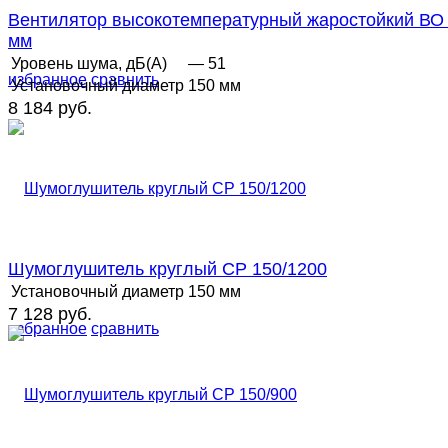
Вентилятор высокотемпературный жаростойкий ВО
мм
Уровень шума, дБ(А)
— 51
избранное
сравнить
Установочный диаметр
150 мм
8 184 руб.
Шумоглушитель круглый СР 150/1200
Установочный диаметр
150 мм
7 128 руб.
избранное
сравнить