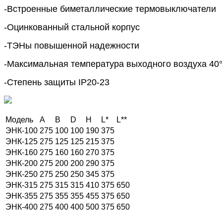
-Встроенные биметаллические термовыключатели
-Оцинкованный стальной корпус
-ТЭНы повышенной надежности
-Максимальная температура выходного воздуха 40
-Степень защиты IP20-23
Модель
A
B
D
H
L*
L**
ЭНК-100
275
100
100
190
375
ЭНК-125
275
125
125
215
375
ЭНК-160
275
160
160
270
375
ЭНК-200
275
200
200
290
375
ЭНК-250
275
250
250
345
375
ЭНК-315
275
315
315
410
375
650
ЭНК-355
275
355
355
455
375
650
ЭНК-400
275
400
400
500
375
650