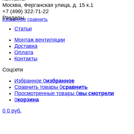
Москва, Ферганская улица, д. 15 к.1
+7 (499) 322-71-22
Разделы
избранное
сравнить
Статьи
Монтаж вентиляции
Доставка
Оплата
Контакты
Соцсети
Избранное
0
избранное
Сравнить товары
0
сравнить
Просмотренные товары
0
вы смотрели
0
корзина
0
0 руб.