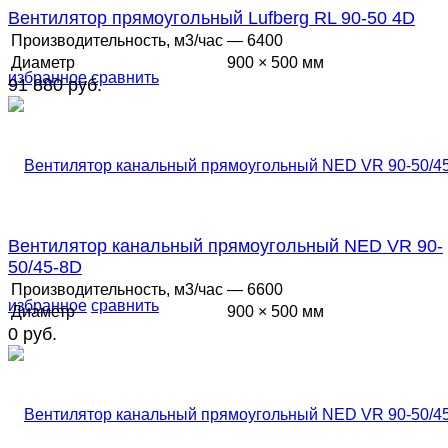
Вентилятор прямоугольный Lufberg RL 90-50 4D
Производительность, м3/час
— 6400
Диаметр
900 × 500 мм
избранное
сравнить
91 880 руб.
Вентилятор канальный прямоугольный NED VR 90-
50/45-8D
Производительность, м3/час
— 6600
избранное
сравнить
Диаметр
900 × 500 мм
0 руб.