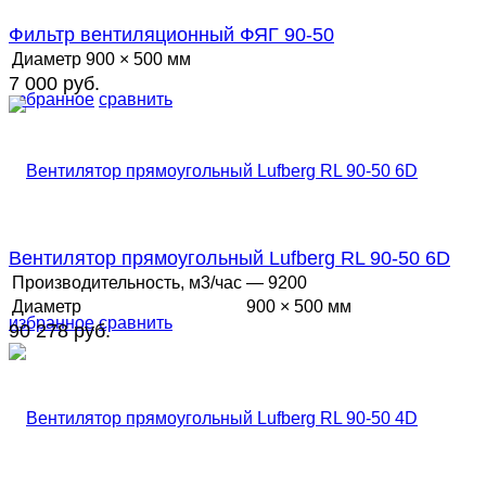
Фильтр вентиляционный ФЯГ 90-50
Диаметр
900 × 500 мм
7 000 руб.
избранное
сравнить
Вентилятор прямоугольный Lufberg RL 90-50 6D
Производительность, м3/час
— 9200
Диаметр
900 × 500 мм
избранное
сравнить
90 278 руб.