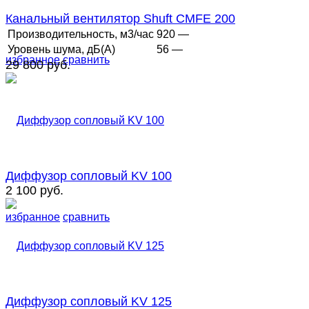
Канальный вентилятор Shuft CMFE 200
Производительность, м3/час
920 —
Уровень шума, дБ(А)
56 —
избранное
сравнить
29 800 руб.
Диффузор сопловый KV 100
2 100 руб.
избранное
сравнить
Диффузор сопловый KV 125