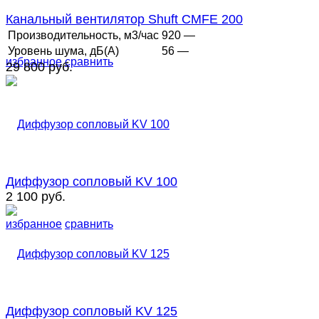
Канальный вентилятор Shuft CMFE 200
Производительность, м3/час
920 —
Уровень шума, дБ(А)
56 —
избранное
сравнить
29 800 руб.
Диффузор сопловый KV 100
2 100 руб.
избранное
сравнить
Диффузор сопловый KV 125