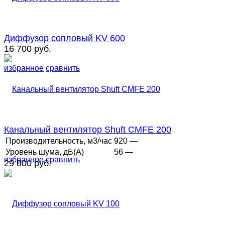
Диффузор сопловый KV 600
16 700 руб.
избранное
сравнить
Канальный вентилятор Shuft CMFE 200
Производительность, м3/час
920 —
Уровень шума, дБ(А)
56 —
избранное
сравнить
29 800 руб.