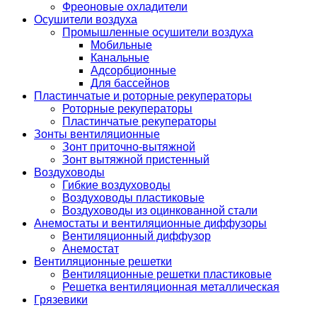
Фреоновые охладители
Осушители воздуха
Промышленные осушители воздуха
Мобильные
Канальные
Адсорбционные
Для бассейнов
Пластинчатые и роторные рекуператоры
Роторные рекуператоры
Пластинчатые рекуператоры
Зонты вентиляционные
Зонт приточно-вытяжной
Зонт вытяжной пристенный
Воздуховоды
Гибкие воздуховоды
Воздуховоды пластиковые
Воздуховоды из оцинкованной стали
Анемостаты и вентиляционные диффузоры
Вентиляционный диффузор
Анемостат
Вентиляционные решетки
Вентиляционные решетки пластиковые
Решетка вентиляционная металлическая
Грязевики