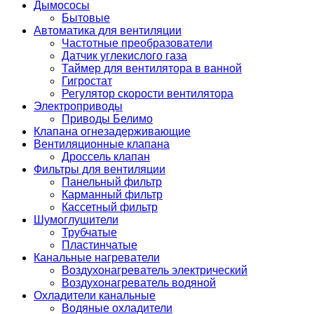
Дымососы
Бытовые
Автоматика для вентиляции
Частотные преобразователи
Датчик углекислого газа
Таймер для вентилятора в ванной
Гигростат
Регулятор скорости вентилятора
Электроприводы
Приводы Белимо
Клапана огнезадерживающие
Вентиляционные клапана
Дроссель клапан
Фильтры для вентиляции
Панельный фильтр
Карманный фильтр
Кассетный фильтр
Шумоглушители
Трубчатые
Пластинчатые
Канальные нагреватели
Воздухонагреватель электрический
Воздухонагреватель водяной
Охладители канальные
Водяные охладители