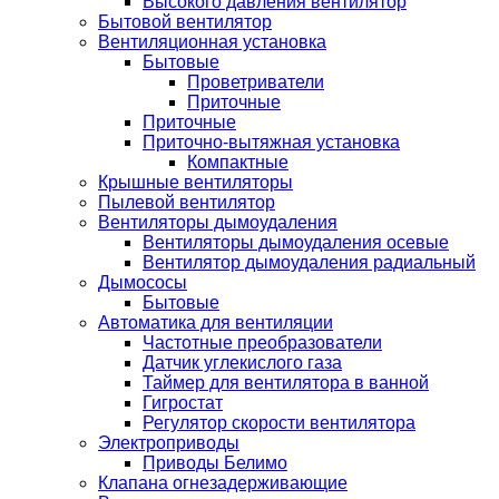
Высокого давления вентилятор
Бытовой вентилятор
Вентиляционная установка
Бытовые
Проветриватели
Приточные
Приточные
Приточно-вытяжная установка
Компактные
Крышные вентиляторы
Пылевой вентилятор
Вентиляторы дымоудаления
Вентиляторы дымоудаления осевые
Вентилятор дымоудаления радиальный
Дымососы
Бытовые
Автоматика для вентиляции
Частотные преобразователи
Датчик углекислого газа
Таймер для вентилятора в ванной
Гигростат
Регулятор скорости вентилятора
Электроприводы
Приводы Белимо
Клапана огнезадерживающие