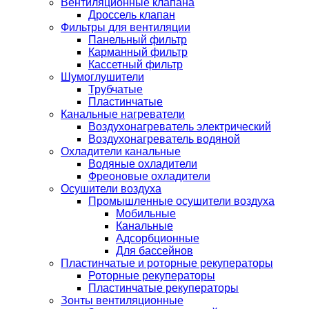
Вентиляционные клапана
Дроссель клапан
Фильтры для вентиляции
Панельный фильтр
Карманный фильтр
Кассетный фильтр
Шумоглушители
Трубчатые
Пластинчатые
Канальные нагреватели
Воздухонагреватель электрический
Воздухонагреватель водяной
Охладители канальные
Водяные охладители
Фреоновые охладители
Осушители воздуха
Промышленные осушители воздуха
Мобильные
Канальные
Адсорбционные
Для бассейнов
Пластинчатые и роторные рекуператоры
Роторные рекуператоры
Пластинчатые рекуператоры
Зонты вентиляционные