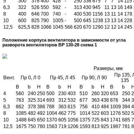
5
300
378
400
428
-
250
336
675
7
7
14
115
6,3
322
526
550
592
-
313
430
945
11
13
16
149
8
400
646
700
740
-
400
530
1156
13
11
14
178
10
600
825
790
1005
-
500
645
1238
13
13
14
228
12,5
625,5
828
1066
1045
566
620
670
1290
12
12
14
245
Положение корпуса вентилятора в зависимости от угла
разворота вентиляторов ВР 130-28 схема 1
Размеры, мм
Пр 135, 
Вент.
Пр 0, Л 0
Пр 45, Л 45
Пр 90, Л 90
135
B
b
H
B
b
H
B
b
H
B
b
4
560
240
250
500
230
403
510
260
320
653
250
2
5
763
325
314
693
312
532
677
363
438
876
344
3
6,3
862
378
386
788
363
615
756
410
484
1009
394
4
8
1085
482
492
1004
462
775
1014
522
603
1276
502
5
10
1488
645
650
1370
605
1056
1375
725
843
1741
685
7
12,5
1675
750
780
1563
719
1206
1593
813
925
1987
781
8