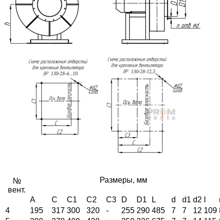
Размеры, мм
№
вент.
А
C
C1
C2
C3
D
D1
L
d
d1
d2
I
4
195
317
300
320
-
255
290
485
7
7
12
109