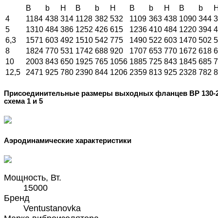
B
b
H
B
b
H
B
b
H
B
b
4
1184
438
314
1128
382
532
1109
363
438
1090
344
3
5
1310
484
386
1252
426
615
1236
410
484
1220
394
4
6,3
1571
603
492
1510
542
775
1490
522
603
1470
502
5
8
1824
770
531
1742
688
920
1707
653
770
1672
618
6
10
2003
843
650
1925
765
1056
1885
725
843
1845
685
7
12,5
2471
925
780
2390
844
1206
2359
813
925
2328
782
8
Присоединительные размеры выходных фланцев ВР 130-
схема 1 и 5
Аэродинамические характеристики
Мощность, Вт.
15000
Бренд
Ventustanovka