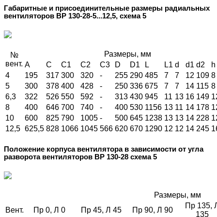
Габаритные и присоединительные размеры радиальных
вентиляторов ВР 130-28-5...12,5, схема 5
Размеры, мм
№
вент.
А
C
C1
C2
C3
D
D1
L
L1
d
d1
d2
h
4
195
317
300
320
-
255
290
485
7
7
12
109
8
5
300
378
400
428
-
250
336
675
7
7
14
115
8
6,3
322
526
550
592
-
313
430
945
11
13
16
149
1
8
400
646
700
740
-
400
530
1156
13
11
14
178
1
10
600
825
790
1005
-
500
645
1238
13
13
14
228
1
12,5
625,5
828
1066
1045
566
620
670
1290
12
12
14
245
1
Положение корпуса вентилятора в зависимости от угла
разворота вентиляторов ВР 130-28 схема 5
Размеры, мм
Пр 135, 
Вент.
Пр 0, Л 0
Пр 45, Л 45
Пр 90, Л 90
135