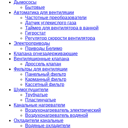
Дымососы
Бытовые
Автоматика для вентиляции
Частотные преобразователи
Датчик углекислого газа
Таймер для вентилятора в ванной
Гигростат
Регулятор скорости вентилятора
Электроприводы
Приводы Белимо
Клапана огнезадерживающие
Вентиляционные клапана
Дроссель клапан
Фильтры для вентиляции
Панельный фильтр
Карманный фильтр
Кассетный фильтр
Шумоглушители
Трубчатые
Пластинчатые
Канальные нагреватели
Воздухонагреватель электрический
Воздухонагреватель водяной
Охладители канальные
Водяные охладители