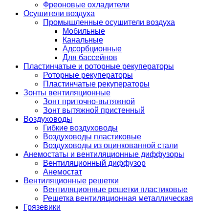
Фреоновые охладители
Осушители воздуха
Промышленные осушители воздуха
Мобильные
Канальные
Адсорбционные
Для бассейнов
Пластинчатые и роторные рекуператоры
Роторные рекуператоры
Пластинчатые рекуператоры
Зонты вентиляционные
Зонт приточно-вытяжной
Зонт вытяжной пристенный
Воздуховоды
Гибкие воздуховоды
Воздуховоды пластиковые
Воздуховоды из оцинкованной стали
Анемостаты и вентиляционные диффузоры
Вентиляционный диффузор
Анемостат
Вентиляционные решетки
Вентиляционные решетки пластиковые
Решетка вентиляционная металлическая
Грязевики