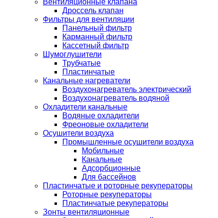
Вентиляционные клапана
Дроссель клапан
Фильтры для вентиляции
Панельный фильтр
Карманный фильтр
Кассетный фильтр
Шумоглушители
Трубчатые
Пластинчатые
Канальные нагреватели
Воздухонагреватель электрический
Воздухонагреватель водяной
Охладители канальные
Водяные охладители
Фреоновые охладители
Осушители воздуха
Промышленные осушители воздуха
Мобильные
Канальные
Адсорбционные
Для бассейнов
Пластинчатые и роторные рекуператоры
Роторные рекуператоры
Пластинчатые рекуператоры
Зонты вентиляционные