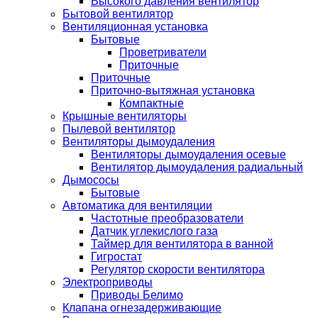
Высокого давления вентилятор
Бытовой вентилятор
Вентиляционная установка
Бытовые
Проветриватели
Приточные
Приточные
Приточно-вытяжная установка
Компактные
Крышные вентиляторы
Пылевой вентилятор
Вентиляторы дымоудаления
Вентиляторы дымоудаления осевые
Вентилятор дымоудаления радиальный
Дымососы
Бытовые
Автоматика для вентиляции
Частотные преобразователи
Датчик углекислого газа
Таймер для вентилятора в ванной
Гигростат
Регулятор скорости вентилятора
Электроприводы
Приводы Белимо
Клапана огнезадерживающие